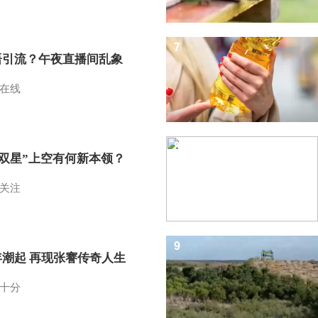
7
语引流？午夜直播间乱象
在线
8
I双星”上空有何新本领？
关注
9
年潮起 再现张謇传奇人生
十分