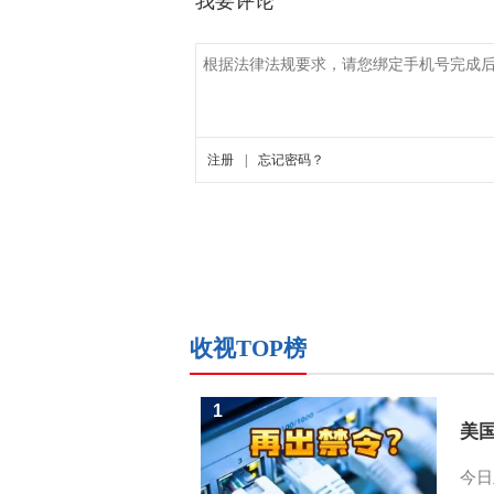
收视TOP榜
1
美
今日