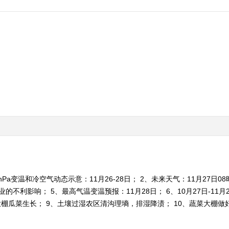
Pa变温和冷空气动态示意：11月26-28日； 2、未来天气：11月27日08时
业的不利影响； 5、最高气温变温预报：11月28日； 6、10月27日-11
棚瓜菜生长； 9、土壤过湿农区清沟理墒，排湿降渍； 10、蔬菜大棚做