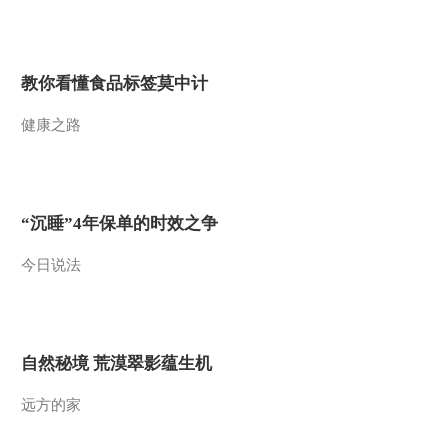
2012-11-21 16:00:41
农业气象 06：
00(20121121)
教你看懂食品标签莫中计
健康之路
2012-11-21 06:44:46
《农业气象》 20121120
21：12
“沉睡”4年保单的时效之争
2012-11-20 21:45:06
今日说法
农业气象 21：
12(20121120)
2012-11-20 21:44:25
自然秘境 荒漠翠影蕴生机
农业气象 15：
远方的家
13(20121120)