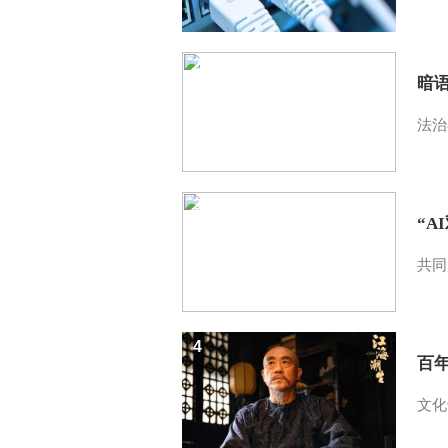
2
暗
法治
3
“A
共同
4
百
文化