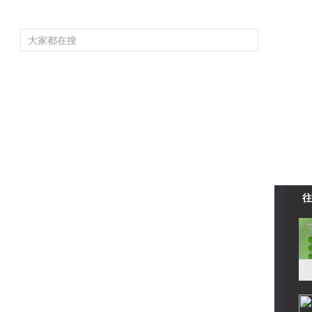
频道大全
栏目大全
片库
4K专区
听
育
电影
国防军事
电视剧
纪录
科教
戏曲
社会与法
少
》
往