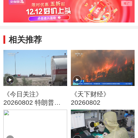
相关推荐
《今日关注》
《天下财经》
20260802 特朗普叫
20260802
停“最大规模”打击 伊
朗称摧毁美军F-35战
机