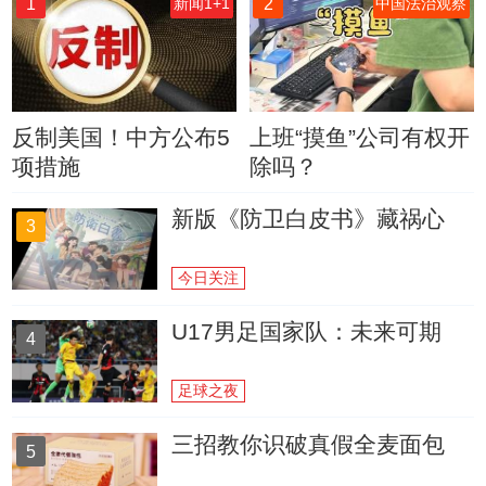
1
2
新闻1+1
中国法治观察
反制美国！中方公布5
上班“摸鱼”公司有权开
项措施
除吗？
新版《防卫白皮书》藏祸心
3
今日关注
U17男足国家队：未来可期
4
足球之夜
三招教你识破真假全麦面包
5