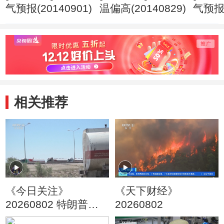
气预报(20140901)
温偏高(20140829)
气预报(
相关推荐
《今日关注》
《天下财经》
20260802 特朗普叫
20260802
停“最大规模”打击 伊