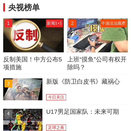
央视榜单
1
2
新闻1+1
中国法治观察
反制美国！中方公布5
上班“摸鱼”公司有权开
项措施
除吗？
新版《防卫白皮书》藏祸心
3
今日关注
U17男足国家队：未来可期
4
足球之夜