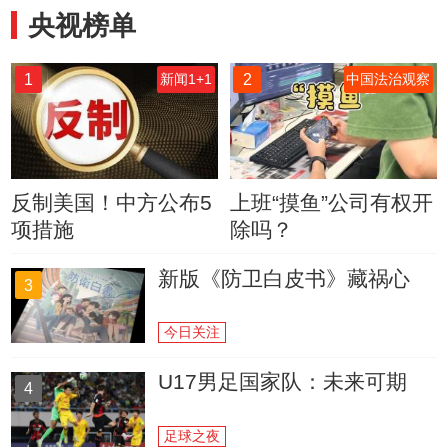
央视榜单
1
2
新闻1+1
中国法治观察
反制美国！中方公布5
上班“摸鱼”公司有权开
项措施
除吗？
新版《防卫白皮书》藏祸心
3
今日关注
U17男足国家队：未来可期
4
足球之夜