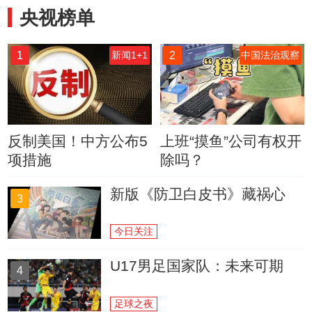
央视榜单
1
2
新闻1+1
中国法治观察
反制美国！中方公布5
上班“摸鱼”公司有权开
项措施
除吗？
新版《防卫白皮书》藏祸心
3
今日关注
U17男足国家队：未来可期
4
足球之夜