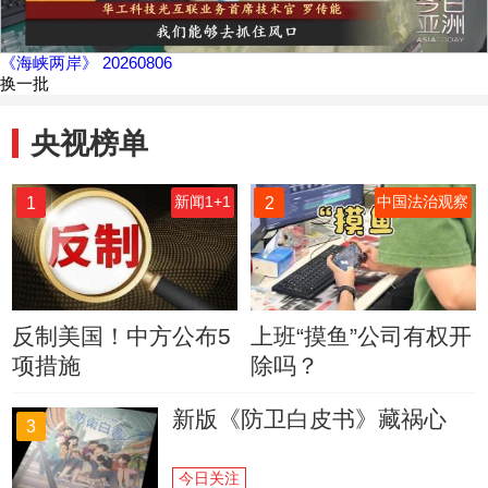
《海峡两岸》 20260806
换一批
央视榜单
1
2
新闻1+1
中国法治观察
反制美国！中方公布5
上班“摸鱼”公司有权开
项措施
除吗？
新版《防卫白皮书》藏祸心
3
今日关注