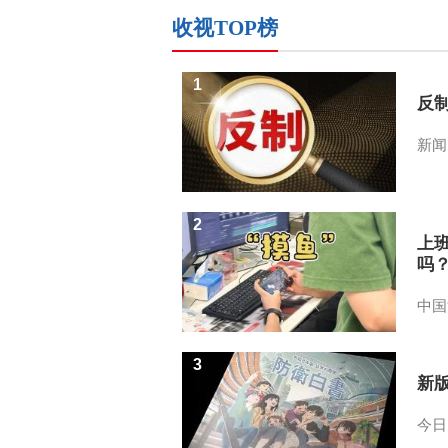
收视TOP榜
1
反
新闻
2
上
吗
中国
3
新
今日