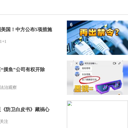
6
制美国！中方公布5项措施
1+1
7
班“摸鱼”公司有权开除
？
法治观察
8
版《防卫白皮书》藏祸心
关注