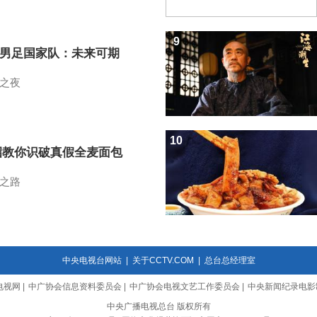
9
7男足国家队：未来可期
之夜
10
招教你识破真假全麦面包
之路
中央电视台网站
|
关于CCTV.COM
|
总台总经理室
电视网
|
中广协会信息资料委员会
|
中广协会电视文艺工作委员会
|
中央新闻纪录电影
中央广播电视总台 版权所有