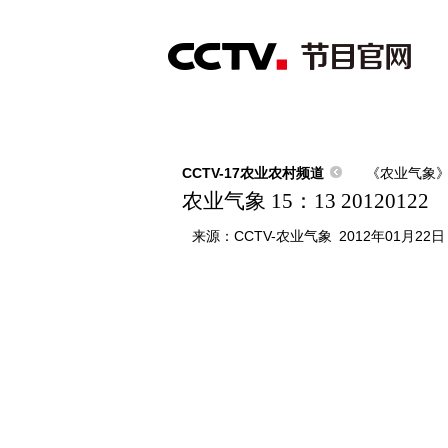
首页
直播
节目单
综合
新闻
财经
综艺
中文国际
体
CCTV-17农业农村频道
《农业气象
农业气象 15：13 20120122
来源：
CCTV-农业气象
2012年01月22日 