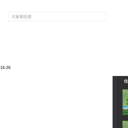
频道大全
栏目大全
片库
4K专区
听
育
电影
国防军事
电视剧
纪录
科教
戏曲
社会与法
少
》
16:26
往