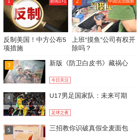
1
2
新闻1+1
中国法治观察
反制美国！中方公布5
上班“摸鱼”公司有权开
项措施
除吗？
新版《防卫白皮书》藏祸心
3
今日关注
U17男足国家队：未来可期
4
足球之夜
三招教你识破真假全麦面包
5