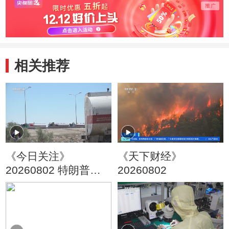
相关推荐
《今日关注》
《天下财经》
20260802 特朗普叫
20260802
停“最大规模”打击 伊
朗称摧毁美军F-35战
机