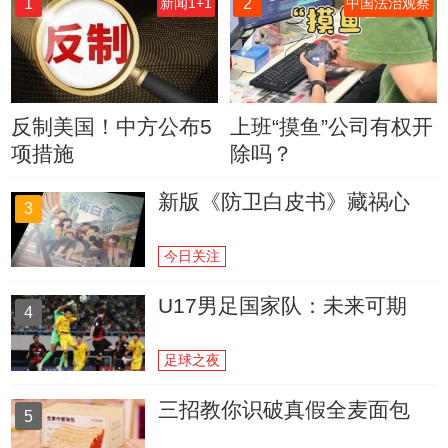
1
2
新闻1+1
中国法治观察
反制美国！中方公布5
上班“摸鱼”公司有权开
项措施
除吗？
新版《防卫白皮书》藏祸心
3
今日关注
U17男足国家队：未来可期
4
足球之夜
三招教你识破真假全麦面包
5