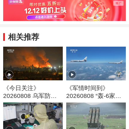
相关推荐
《今日关注》
《军情时间到》
20260808 乌军防空
20260808 “轰-6家族”
还能撑多久？俄乌在
亮剑海天
黑海“袭船战”升级