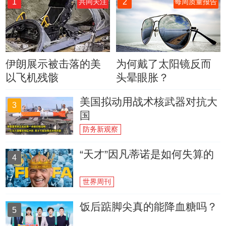
1
2
共同关注
每周质量报告
伊朗展示被击落的美
为何戴了太阳镜反而
以飞机残骸
头晕眼胀？
美国拟动用战术核武器对抗大
3
国
防务新观察
“天才”因凡蒂诺是如何失算的
4
世界周刊
饭后踮脚尖真的能降血糖吗？
5