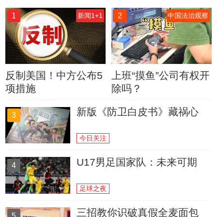
1
2
新闻1+1
中国法治观察
反制美国！中方公布5
上班“摸鱼”公司有权开
项措施
除吗？
新版《防卫白皮书》藏祸心
3
今日关注
U17男足国家队：未来可期
4
足球之夜
三招教你识破真假全麦面包
5