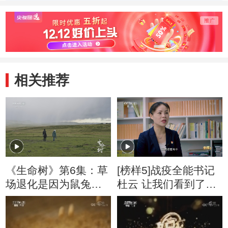
委员
利、
代表：
相关推荐
《生命树》第6集：草
[榜样5]战疫全能书记
场退化是因为鼠兔啃
杜云 让我们看到了社
食草根导致的吗？
区党员的担当和奉献