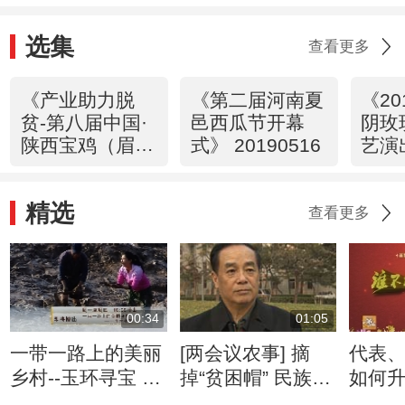
选集
查看更多
《产业助力脱
《第二届河南夏
《20
贫-第八届中国·
邑西瓜节开幕
阴玫
陕西宝鸡（眉
式》 20190516
艺演
县）猕猴桃产业
2019
发展大会》
精选
20190822
查看更多
00:34
01:05
一带一路上的美丽
[两会议农事] 摘
代表
乡村--玉环寻宝 4
掉“贫困帽” 民族特
如何
月13日
色乡村游咋搞
和乡村