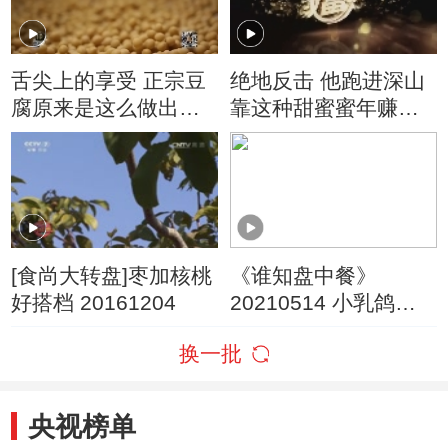
舌尖上的享受 正宗豆
绝地反击 他跑进深山
腐原来是这么做出来
靠这种甜蜜蜜年赚四
的
千万
[食尚大转盘]枣加核桃
《谁知盘中餐》
好搭档 20161204
20210514 小乳鸽凭
啥“肉多多”
换一批
央视榜单