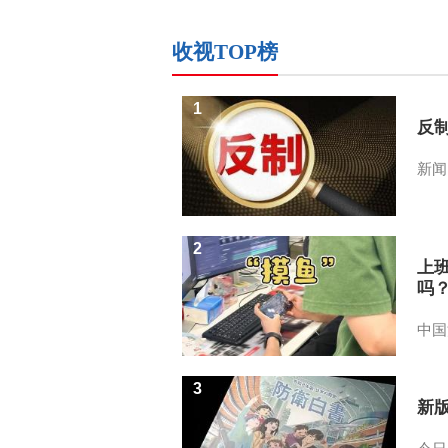
收视TOP榜
1
反
新闻
2
上
吗
中国
3
新