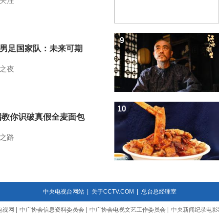
关注
9
7男足国家队：未来可期
之夜
10
招教你识破真假全麦面包
之路
中央电视台网站
|
关于CCTV.COM
|
总台总经理室
电视网
|
中广协会信息资料委员会
|
中广协会电视文艺工作委员会
|
中央新闻纪录电影