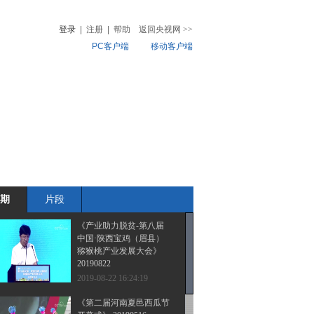
登录
|
注册
|
帮助
返回央视网
>>
PC客户端
移动客户端
音
热榜
微视频
儿
音乐
体育赛事
农业农村
期
片段
《产业助力脱贫-第八届
中国·陕西宝鸡（眉县）
猕猴桃产业发展大会》
20190822
2019-08-22 16:24:19
《第二届河南夏邑西瓜节