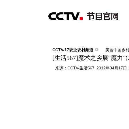
首页
直播
节目单
综合
新闻
财经
综艺
中文国际
体
CCTV-17农业农村频道
美丽中国乡
[生活567]魔术之乡展“魔力”(20
来源：
CCTV-生活567
2012年04月17日 1