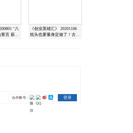
2010-06-25 04:08:42
国际禁毒日系列节目 山
0801 “八
《创业英雄汇》 20201106
林里的毒源
言 薪...
枕头也要量身定做了！古...
2010-06-24 08:56:16
国际禁毒日系列节目 跳
出毒渊
2010-06-22 20:39:57
快乐过端午 茶香粽美
2010-06-15 08:22:30