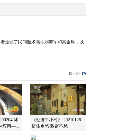
2016-04-05 20:19:14
情系三农微电影推介活动
20150413
记者走访了民间魔术高手刘海军和高金厚，以
2015-04-13 20:56:00
[美丽中国乡村行]美丽乡
村过大年 走进陕西泾阳
(20150228)
换一组
2015-02-28 21:55:58
[美丽中国乡村行]美丽乡
村过大年 走进江西丫山
(20150227)
2015-02-27 21:08:59
00204 冰
《经济半小时》 20210126
辉南—...
留住乡愁 致富不愁
国际禁毒日系列节目 较
量