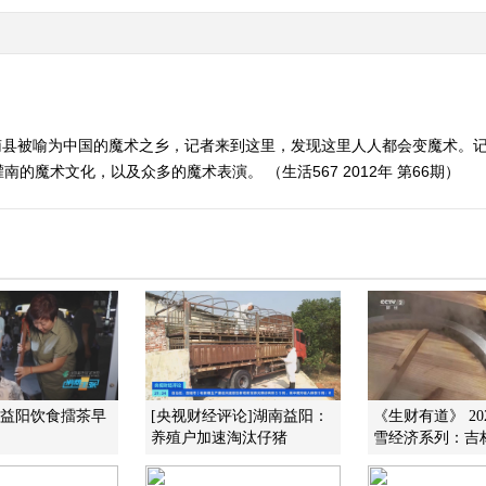
南县被喻为中国的魔术之乡，记者来到这里，发现这里人人都会变魔术。
魔术文化，以及众多的魔术表演。 （生活567 2012年 第66期）
]益阳饮食擂茶早
[央视财经评论]湖南益阳：
《生财有道》 202
养殖户加速淘汰仔猪
雪经济系列：吉林