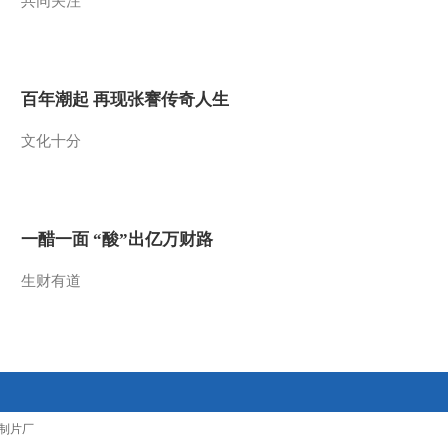
共同关注
百年潮起 再现张謇传奇人生
文化十分
一醋一面 “酸”出亿万财路
生财有道
制片厂