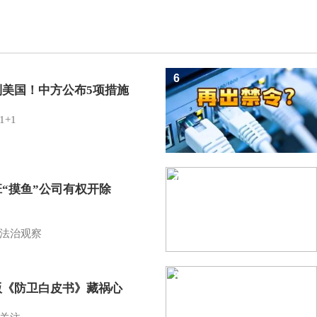
6
制美国！中方公布5项措施
1+1
7
班“摸鱼”公司有权开除
？
法治观察
8
版《防卫白皮书》藏祸心