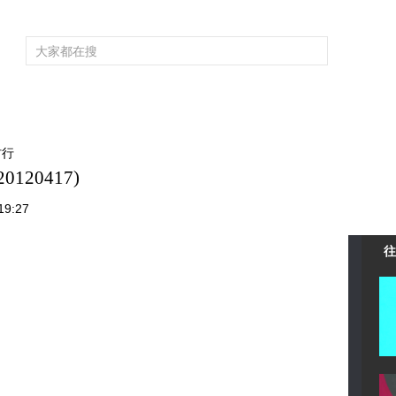
频道大全
栏目大全
片库
4K专区
听
育
电影
国防军事
电视剧
纪录
科教
戏曲
社会与法
少
村行
120417)
9:27
往