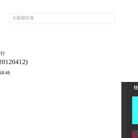
频道大全
栏目大全
片库
4K专区
听
育
电影
国防军事
电视剧
纪录
科教
戏曲
社会与法
少
村行
120412)
8:45
往