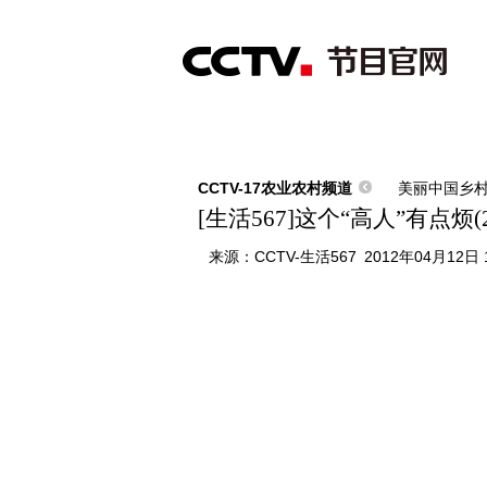
首页
直播
节目单
综合
新闻
财经
综艺
中文国际
体
CCTV-17农业农村频道
美丽中国乡
[生活567]这个“高人”有点烦(20
来源：
CCTV-生活567
2012年04月12日 1