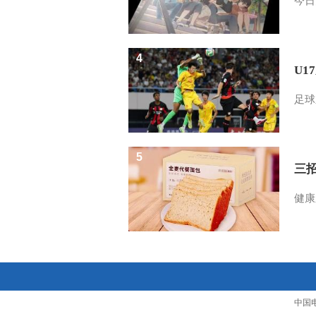
今日
4
U1
足球
5
三
健康
中国