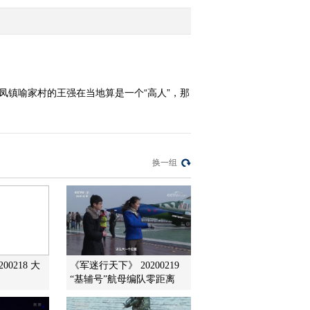
2016-04-05 20:19:14
情系三农微电影推介活动
20150413
凤镇喻家村的王强在当地算是一个“高人”，那
2015-04-13 20:56:00
[美丽中国乡村行]美丽乡
村过大年 走进陕西泾阳
(20150228)
换一组
2015-02-28 21:55:58
[美丽中国乡村行]美丽乡
村过大年 走进江西丫山
(20150227)
2015-02-27 21:08:59
00218 大
《军迷行天下》 20200219
“基辅号”航母编队零距离
国际禁毒日系列节目 较
量