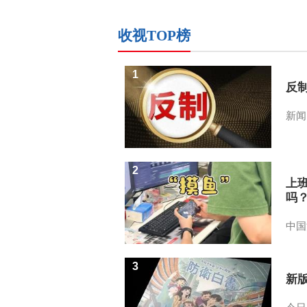
收视TOP榜
1
反
新闻
2
上
吗
中国
3
新