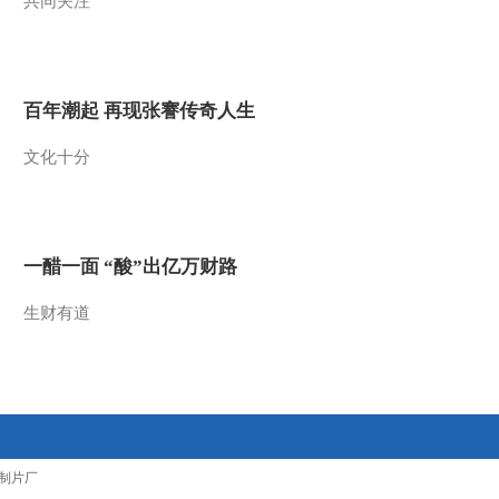
共同关注
百年潮起 再现张謇传奇人生
文化十分
一醋一面 “酸”出亿万财路
生财有道
制片厂