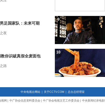
关注
9
7男足国家队：未来可期
之夜
10
招教你识破真假全麦面包
之路
中央电视台网站
|
关于CCTV.COM
|
总台总经理室
电视网
|
中广协会信息资料委员会
|
中广协会电视文艺工作委员会
|
中央新闻纪录电影