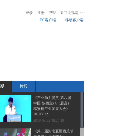
登录
|
注册
|
帮助
返回央视网
>>
PC客户端
移动客户端
音
热榜
微视频
儿
音乐
体育赛事
农业农村
期
片段
《产业助力脱贫-第八届
中国·陕西宝鸡（眉县）
猕猴桃产业发展大会》
20190822
2019-08-22 16:24:19
《第二届河南夏邑西瓜节