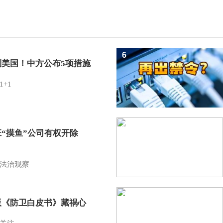
6
制美国！中方公布5项措施
1+1
7
班“摸鱼”公司有权开除
？
法治观察
8
版《防卫白皮书》藏祸心