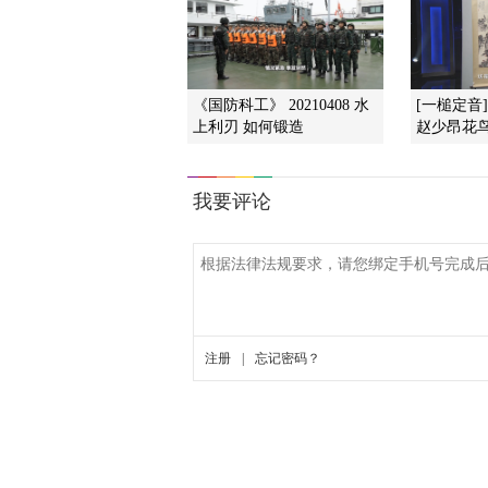
《国防科工》 20210408 水
[一槌定音
上利刃 如何锻造
赵少昂花