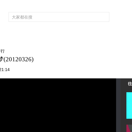
频道大全
栏目大全
片库
4K专区
听
育
电影
国防军事
电视剧
纪录
科教
戏曲
社会与法
少
村行
0120326)
1:14
往