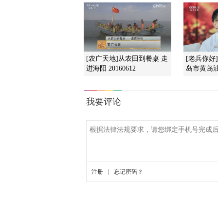
[农广天地]从农田到餐桌 走
[老兵你好
进海阳 20160612
岛市黄岛油