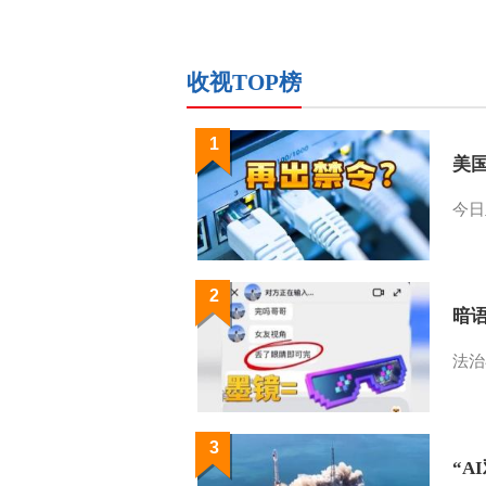
收视TOP榜
1
美
今日
2
暗
法治
3
“A