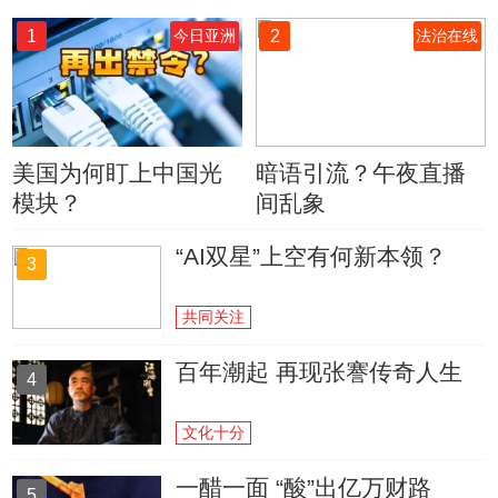
1
2
今日亚洲
法治在线
美国为何盯上中国光
暗语引流？午夜直播
模块？
间乱象
“AI双星”上空有何新本领？
3
共同关注
百年潮起 再现张謇传奇人生
4
文化十分
一醋一面 “酸”出亿万财路
5