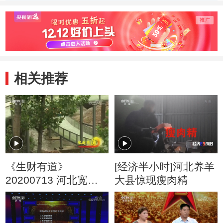
委员
利、
代表：
相关推荐
《生财有道》
[经济半小时]河北养羊
20200713 河北宽
大县惊现瘦肉精
城：夏日旅游忙 山水
著文章