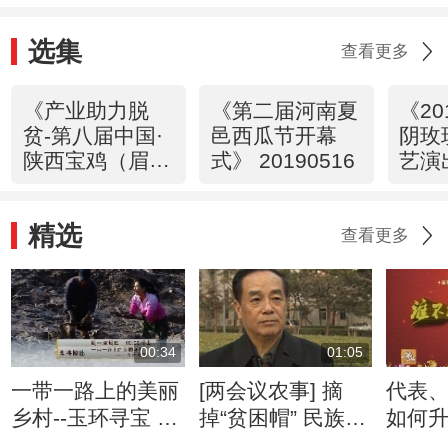
选集
查看更多
《产业助力脱
《第二届河南夏
《20
贫-第八届中国·
邑西瓜节开幕
阴玫
陕西宝鸡（眉
式》 20190516
艺演
县）猕猴桃产业
2019
发展大会》
精选
20190822
查看更多
00:34
01:05
一带一路上的美丽
[两会议农事] 摘
代表
乡村--玉环寻宝 4
掉“贫困帽” 民族特
如何
月13日
色乡村游咋搞
和乡村