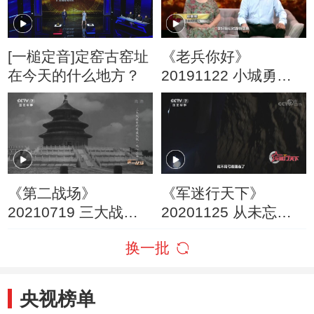
[一槌定音]定窑古窑址
《老兵你好》
在今天的什么地方？
20191122 小城勇士
——无极英雄吕保民
《第二战场》
《军迷行天下》
20210719 三大战役
20201125 从未忘却
中的隐蔽战线 攻心为
的英雄
换一批
上
央视榜单