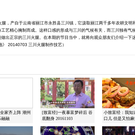
川火腿，产自于云南省丽江市永胜县三川镇，它汲取丽江两千多年农耕文明
特工艺精心腌制而成。这样口感的形成与三川的气候有关，而三川独有气
能做出正宗的三川火腿。在本期的节目当中，就将向观众朋友们介绍一下
 20140703 三川火腿制作技艺）
]全家齐上阵 潮州
[致富经]一夜暴富梦碎后 谷
小致富经：我知
乐融融
底翻身 20161103
口儿 但是又怕麻