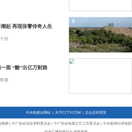
9
年潮起 再现张謇传奇人生
十分
10
一面 “酸”出亿万财路
有道
中央电视台网站
|
关于CCTV.COM
|
总台总经理室
电视网
|
中广协会信息资料委员会
|
中广协会电视文艺工作委员会
|
中央新闻纪录电影
中央广播电视总台 版权所有