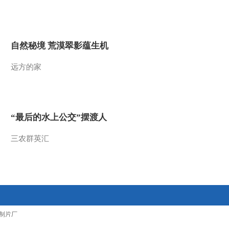
2014-06-23 08:25:08
[农广天地]汴京灯笼张
(20140620)
自然秘境 荒漠翠影蕴生机
2014-06-20 20:28:21
远方的家
[农广天地]辉县剪纸
(20140620)
“最后的水上公交”摆渡人
2014-06-20 15:48:52
三农群英汇
[农广天地]正定宋记八大
碗(20140619)
2014-06-19 20:18:22
[农广天地]于家石头村
(20140619)
制片厂