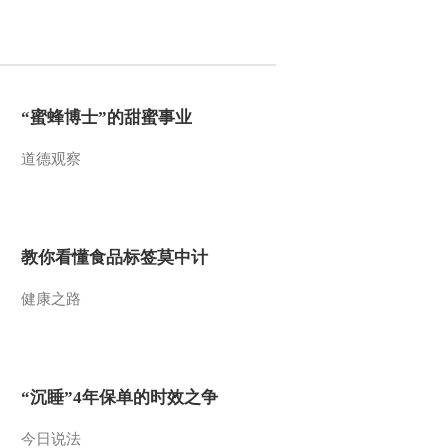
2014-06-24 20:17:14
[农广天地]陕北白绒山羊
养殖技术(20140624)
“蜜蜂博士”的甜蜜事业
2014-06-24 16:50:21
道德观察
[农广天地]三角梅大棚盆
栽技术(20140623)
2014-06-23 20:28:59
教你看懂食品标签莫中计
[农广天地]竹荪栽培技术
健康之路
(20140623)
2014-06-23 15:54:54
《农广天地》 20140622
“沉睡”4年保单的时效之争
微山湖上的渔家乐
今日说法