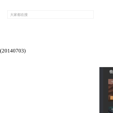
频道大全
栏目大全
片库
4K专区
听
育
电影
国防军事
电视剧
纪录
科教
戏曲
社会与法
少
140703)
往