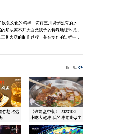
集成栽培
2014-06-30 16:56:07
和饮食文化的精华，凭藉三川坝子独有的水
[农广天地]乌苏里拟鲿养
殖技术(20140629)
候的形成离不开大自然赋予的特殊地理环境，
这三川火腿的制作过程，并在制作的过程中，
2014-06-29 19:55:33
[农广天地]蓝印花布印染
工艺(20140627）
换一组
2014-06-27 19:49:25
[农广天地]衡水法帖
(20140627)
道你想吃这
《谁知盘中餐》 20231009
2014-06-27 16:34:36
烦
小吃大乾坤 我的味道我做主
[农广天地]仇氏金丝杂面
制作技艺(20140626）