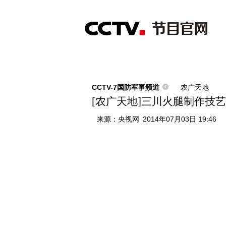
首页
直播
节目单
综合
新闻
财经
综艺
中文国际
体
CCTV-7国防军事频道
农广天地
[农广天地]三川火腿制作技艺(20
来源：
央视网
2014年07月03日 19:46