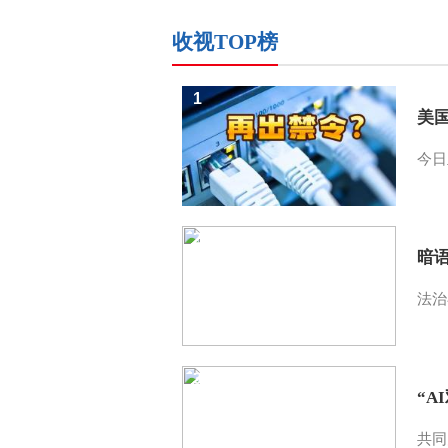
收视TOP榜
1
美
今日
2
暗
法治
3
“A
共同