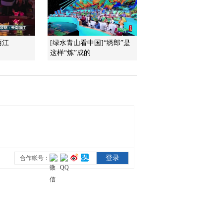
2014-06-26 19:41:18
[农广天地]永定土楼里的
丽江
[绿水青山看中国]“绣郎”是
客家菜(20140626)
这样“炼”成的
2014-06-26 15:57:54
[农广天地]如何提高茄子
成果率(20140625)
2014-06-25 21:04:25
[农广天地]芍药栽培与加
工(20140625)
2014-06-25 15:48:50
[农广天地]兰坪绒毛鸡养
殖技术(20140624)