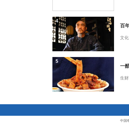
4
百
文化
5
一醋
生财
中国