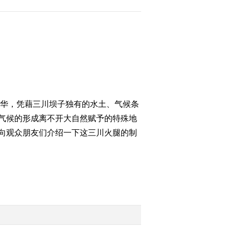
2014-07-02 15:52:03
[农广天地]敖汉细毛羊养
殖技术(20140701)
2014-07-01 19:40:08
[农广天地]巢湖鸭养殖技
华，凭藉三川坝子独有的水土、气候条
术(20140701)
气候的形成离不开大自然赋予的特殊地
向观众朋友们介绍一下这三川火腿的制
2014-07-01 17:01:37
[农广天地]温室葡萄草莓
立体栽培技术(20140630)
2014-06-30 19:42:07
《农广天地》 20140630
苦荞种植技术 玉米简化