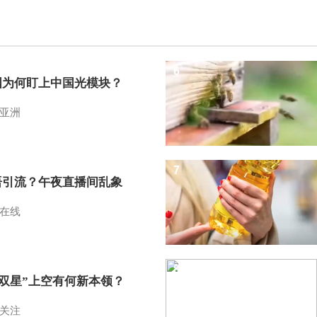
6
国为何盯上中国光模块？
亚洲
7
语引流？午夜直播间乱象
在线
8
I双星”上空有何新本领？
关注