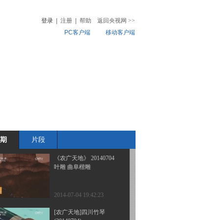
产栽培技术(20140707)
登录
|
注册
|
帮助
返回央视网
>>
PC客户端
移动客户端
2014-07-07 19:49:00
[农广天地]玉米大小斑病
音
热榜
发生与防治(20140707)
微视频
儿
音乐
体育赛事
农业农村
2014-07-07 15:51:06
[农广天地]白羽王鸽养殖
技术(20140706)
期
片段
2014-07-06 19:56:32
《农广天地》 20140704
叶雕 曲阜楷雕
2014-07-04 19:42:23
[农广天地]四川竹琴