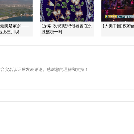
]最美是家乡——
[探索·发现]珐琅银器曾在永
[大美中国]夜游
地肥三川坝
胜盛极一时