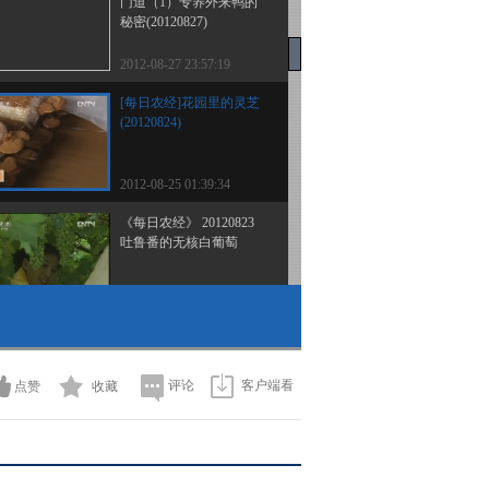
门道（1）专养外来鸭的
秘密(20120827)
2012-08-27 23:57:19
[每日农经]花园里的灵芝
(20120824)
2012-08-25 01:39:34
《每日农经》 20120823
吐鲁番的无核白葡萄
2012-08-23 23:18:34
[每日农经]飘香的靖远羊
羔肉(20120822)
评论
客户端看
点赞
收藏
2012-08-23 00:15:53
[每日农经]赚钱的褐菇
(20120821)