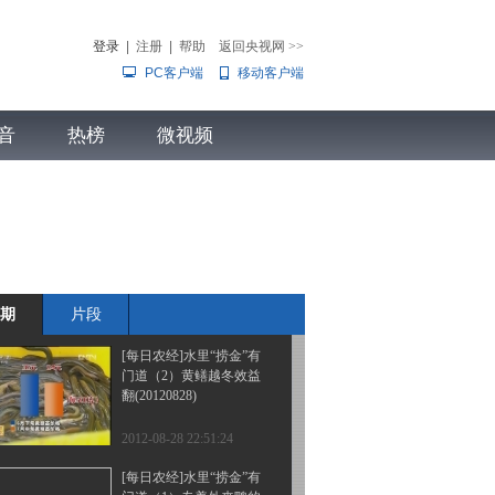
门道（5）双赢的空心菜
(20120831)
登录
|
注册
|
帮助
返回央视网
>>
PC客户端
移动客户端
2012-08-31 23:20:15
[每日农经]水里“捞金”有
音
热榜
门道（4）鳄鱼效益翻倍
微视频
的秘密(20120830)
儿
音乐
体育赛事
农业农村
2012-08-30 23:24:21
[每日农经]水里“捞金”有
门道（3）与众不同的鹅
(20120829)
期
片段
2012-08-29 23:22:16
[每日农经]水里“捞金”有
门道（2）黄鳝越冬效益
翻(20120828)
2012-08-28 22:51:24
[每日农经]水里“捞金”有