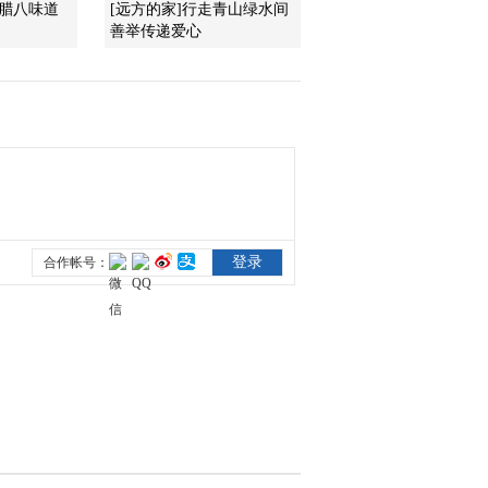
 腊八味道
[远方的家]行走青山绿水间
善举传递爱心
2012-07-25 22:30:54
《每日农经》 20120724
魅力黔东南（2）茅草屋
里的“皇后”
2012-07-25 00:25:57
[每日农经]魅力黔东南(1)
酸汤鱼背后的秘密
(20120723)
2012-07-23 23:12:38
《每日农经》 20120720
空档上市的马蹄笋
2012-07-20 22:55:12
[每日农经]增值的平凉红
牛(20120719)