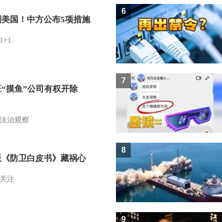
6
制美国！中方公布5项措施
1+1
7
班“摸鱼”公司有权开除
？
法治观察
8
版《防卫白皮书》藏祸心
关注
9