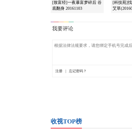
[致富经]一夜暴富梦碎后 谷
[科技苑]
底翻身 20161103
艾草(20160
收视TOP榜