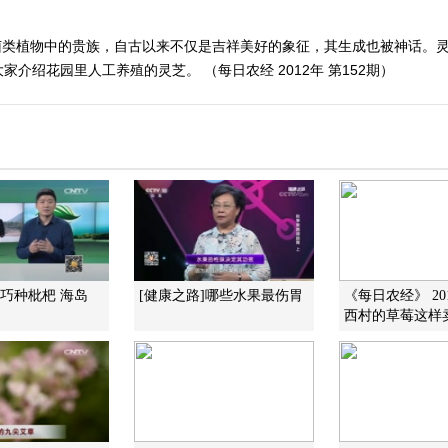
菌类植物中的贵族，自古以来不仅是吉祥美好的象征，其生成也被神话。
介绍花园里人工养殖的灵芝。 （每日农经 2012年 第152期）
]巧种枇杷 海岛
[健康之路]哪些水果最伤胃
《每日农经》 201
西村的草莓这样卖啊