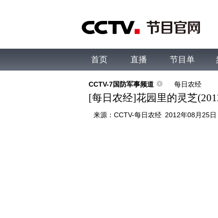
首页
直播
节目单
综合
新闻
财经
综艺
中文国际
体
CCTV-7国防军事频道
每日农经
[每日农经]花园里的灵芝(2012
来源：
CCTV-每日农经
2012年08月25日 