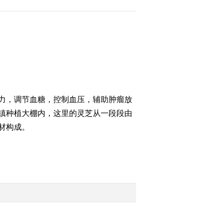
2012-08-21 23:19:48
《每日农经》 20120820
探秘金线莲
2012-08-21 00:17:45
[每日农经]迎十八大，老
力，调节血糖，控制血压，辅助肿瘤放
区新印象(5)养在松树林里
镇种植大棚内，这里的灵芝从一段段由
的土鸡(20120817)
材构成。
2012-08-17 22:35:05
[每日农经]迎十八大 老区
新印象(4)好玩的德保矮马
(20120816)
2012-08-16 22:48:48
[每日农经]迎十八大，老
区新印象(3)养到20多斤就