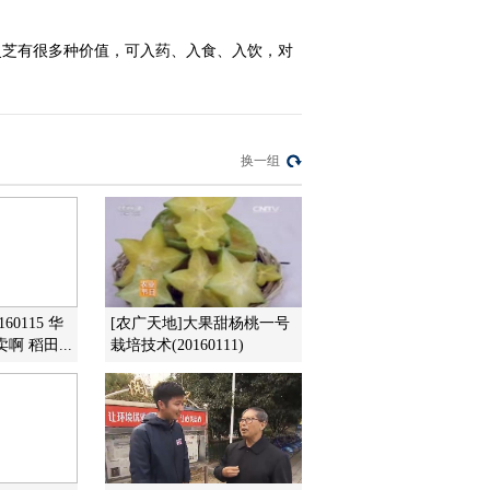
卖的香猪(20120815)
2012-08-15 22:21:28
灵芝有很多种价值，可入药、入食、入饮，对
[每日农经]迎十八大 老区
新印象(2)吃草的鼠能赚钱
(20120814)
换一组
2012-08-14 23:39:54
[每日农经]魅力黔东南
（5）受保护的从江香猪
（20120727）
2012-07-27 22:48:16
60115 华
[农广天地]大果甜杨桃一号
《每日农经》 20120726
 稻田...
栽培技术(20160111)
魅力黔东南（4）受欢迎
的三穗鸭
2012-07-27 01:34:56
《每日农经》 20120725
魅力黔东南（3）吃香的
小香鸡