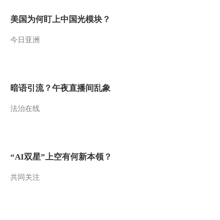
2012-07-20 01:35:53
美国为何盯上中国光模块？
[每日农经]取长补短卖杨
今日亚洲
梅(20120718)
2012-07-18 23:46:03
[每日农经]目无全牛赚牛
暗语引流？午夜直播间乱象
钱(20120717)
法治在线
2012-07-17 23:11:49
《每日农经》 20120716
等客上门卖杨梅
“AI双星”上空有何新本领？
2012-07-17 00:31:41
共同关注
[每日农经]夏日商机(4)辣
中求财(20120713)