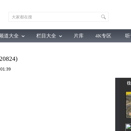
频道大全
栏目大全
片库
4K专区
听
育
电影
国防军事
电视剧
纪录
科教
戏曲
社会与法
少
0824)
01:39
往