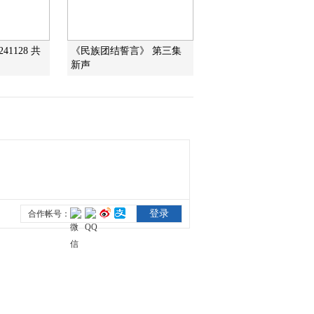
2012-05-04 09:37:44
41128 共
《民族团结誓言》 第三集
[视频]王乐义：新农村应
新声
符合绿色科技生态环保幸
福标准
2012-05-04 09:36:43
CNTV专访“大棚蔬菜之
父”王乐义
2012-05-02 13:15:54
"[CNTV菜博会专访]"
2012-05-02 12:56:31
[每日农经]能当生鱼片吃
的鲟鱼(20120418)