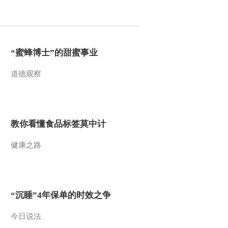
2012-04-19 12:06:35
[每日农经]养蚂蚱赚鸡钱
(20120418)
“蜜蜂博士”的甜蜜事业
道德观察
2012-04-19 12:06:16
[每日农经]又见塘鳢鱼
(20120417)
教你看懂食品标签莫中计
2012-04-18 10:53:53
健康之路
[每日农经]增值的武昌鱼
(20120417)
2012-04-18 10:49:44
“沉睡”4年保单的时效之争
[每日农经]借农家乐巧卖
茶(20120416)
今日说法