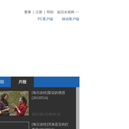
(20120515)
登录
|
注册
|
帮助
返回央视网
>>
PC客户端
移动客户端
2012-05-16 09:12:45
[每日农经]有开发潜力的
音
热榜
林中茶(20120515)
微视频
儿
音乐
体育赛事
农业农村
2012-05-16 09:10:23
[每日农经]卖小不卖大的
牛蛙(20120514)
期
片段
2012-05-15 09:03:30
[每日农经]梨花的诱惑
(20120514)
2012-05-15 09:01:41
[每日农经]浑身是宝的灯