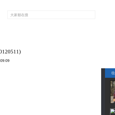
频道大全
栏目大全
片库
4K专区
听
育
电影
国防军事
电视剧
纪录
科教
戏曲
社会与法
少
20511)
09:09
往