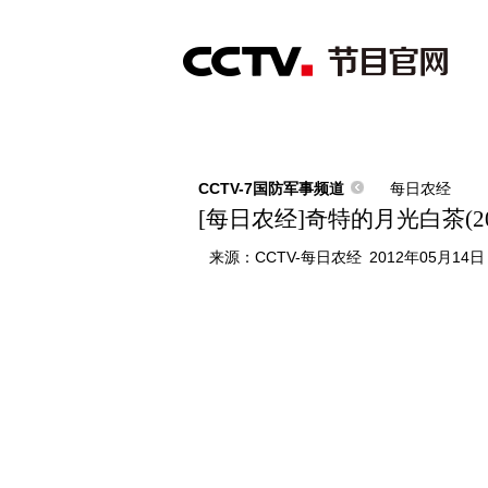
首页
直播
节目单
综合
新闻
财经
综艺
中文国际
体
CCTV-7国防军事频道
每日农经
[每日农经]奇特的月光白茶(201
来源：
CCTV-每日农经
2012年05月14日 