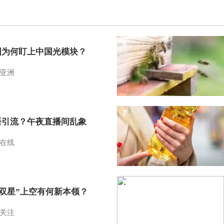
6
国为何盯上中国光模块？
亚洲
7
语引流？午夜直播间乱象
在线
8
I双星”上空有何新本领？
关注