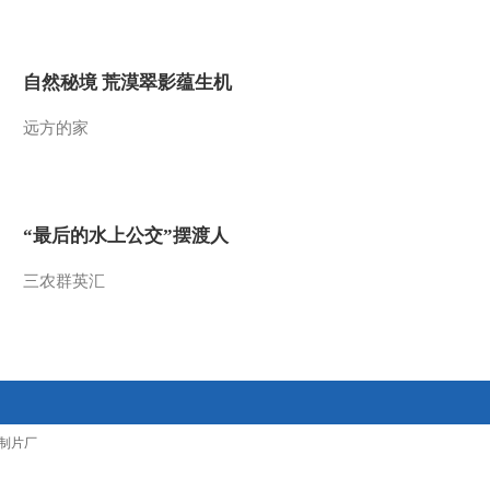
2012-04-18 10:41:14
[每日农经]爱跳的鸡卖价
自然秘境 荒漠翠影蕴生机
高(20120416)
远方的家
2012-04-18 10:37:48
[每日农经]物美价廉的海
虹(20120330)
“最后的水上公交”摆渡人
2012-03-31 09:50:48
三农群英汇
[每日农经]早上市的茶效
益高(20120330)
2012-03-31 09:45:20
[每日农经]顺藤摸根赚大
制片厂
钱(20120327)