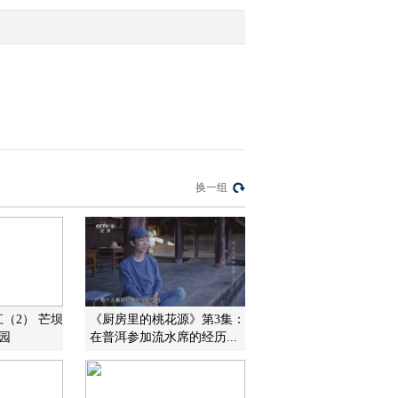
2012-05-09 09:33:35
[每日农经]走出雪山的牦
牛(20120508)
2012-05-09 09:33:33
[每日农经]弹性好的东沙
换一组
香干(20120504)
2012-05-07 11:41:57
[每日农经]长得怪的羊
(20120504)
江（2） 芒坝
《厨房里的桃花源》第3集：
园
在普洱参加流水席的经历...
2012-05-07 11:38:42
[视频]王乐义：农民致富
离不开勤劳科技和服务