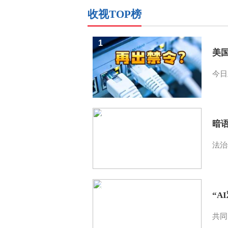
收视TOP榜
1
美
今日
2
暗
法治
3
“A
共同