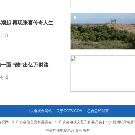
9
年潮起 再现张謇传奇人生
十分
10
一面 “酸”出亿万财路
有道
中央电视台网站
|
关于CCTV.COM
|
总台总经理室
电视网
|
中广协会信息资料委员会
|
中广协会电视文艺工作委员会
|
中央新闻纪录电影
中央广播电视总台 版权所有