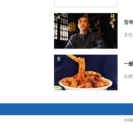
4
百
文化
5
一醋
生财
中国