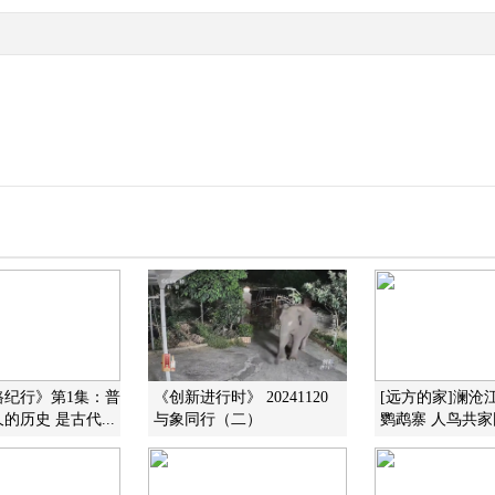
路纪行》第1集：普
《创新进行时》 20241120
[远方的家]澜沧
的历史 是古代...
与象同行（二）
鹦鹉寨 人鸟共家