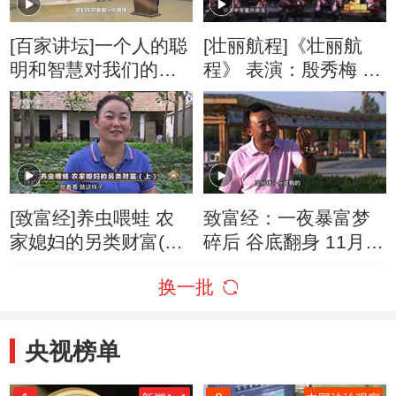
[百家讲坛]一个人的聪
[壮丽航程]《壮丽航
明和智慧对我们的成
程》 表演：殷秀梅 魏
长来讲是一把“双刃剑”
松
[致富经]养虫喂蛙 农
致富经：一夜暴富梦
家媳妇的另类财富(上)
碎后 谷底翻身 11月3
20160811
日
换一批
央视榜单