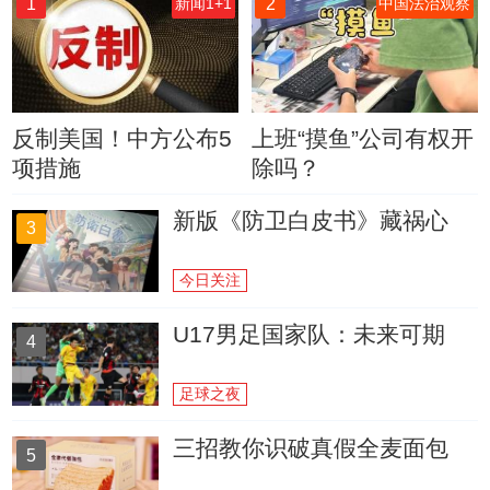
1
2
新闻1+1
中国法治观察
反制美国！中方公布5
上班“摸鱼”公司有权开
项措施
除吗？
新版《防卫白皮书》藏祸心
3
今日关注
U17男足国家队：未来可期
4
足球之夜
三招教你识破真假全麦面包
5