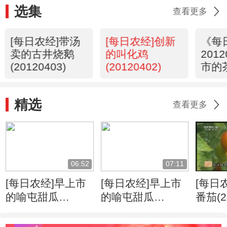
选集
查看更多
[每日农经]带汤
[每日农经]创新
《每
卖的古井烧鹅
的叫化鸡
201
(20120403)
(20120402)
市的
精选
查看更多
06:52
07:11
[每日农经]早上市
[每日农经]早上市
[每日
的喻屯甜瓜
的喻屯甜瓜
番茄(2
(20120518)
(20120518)