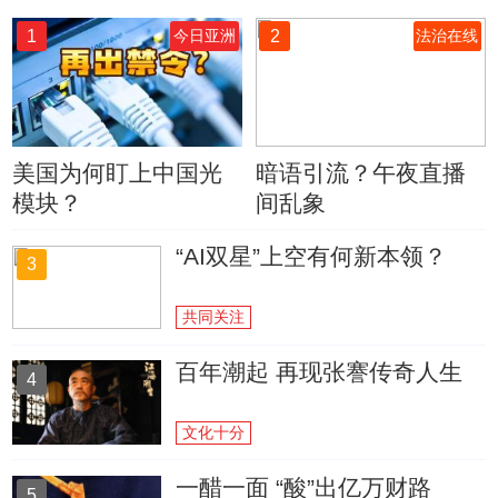
1
2
今日亚洲
法治在线
美国为何盯上中国光
暗语引流？午夜直播
模块？
间乱象
“AI双星”上空有何新本领？
3
共同关注
百年潮起 再现张謇传奇人生
4
文化十分
一醋一面 “酸”出亿万财路
5