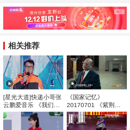
相关推荐
[星光大道]快递小哥张
《国家记忆》
云鹏爱音乐 《我们不
20170701 《紫荆花
一样》唱出心声
开》系列 第五集 同心
圆梦