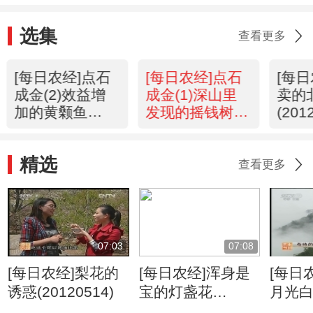
选集
查看更多
[每日农经]点石
[每日农经]点石
[每
成金(2)效益增
成金(1)深山里
卖的
加的黄颡鱼
发现的摇钱树
(201
(20120320)
(20120319)
精选
查看更多
07:03
07:08
[每日农经]梨花的
[每日农经]浑身是
[每日
诱惑(20120514)
宝的灯盏花
月光
(20120511)
(2012