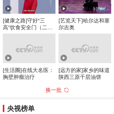
[健康之路]守好“三
[艺览天下]哈尔达和塞
高”饮食安全门（二）
尔吉奥
鸡蛋
[生活圈]在线大名医：
[远方的家]家乡的味道
胸壁肿瘤治疗
陕西三原千层油饼
换一批
央视榜单