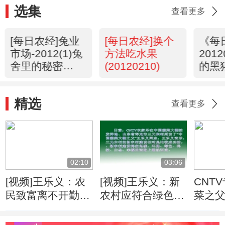
选集
查看更多
[每日农经]兔业
[每日农经]换个
《每
市场-2012(1)兔
方法吃水果
201
舍里的秘密
(20120210)
的黑
(20120213)
精选
查看更多
02:10
03:06
[视频]王乐义：农
[视频]王乐义：新
CNT
民致富离不开勤劳
农村应符合绿色科
菜之父
科技和服务
技生态环保幸福标
准