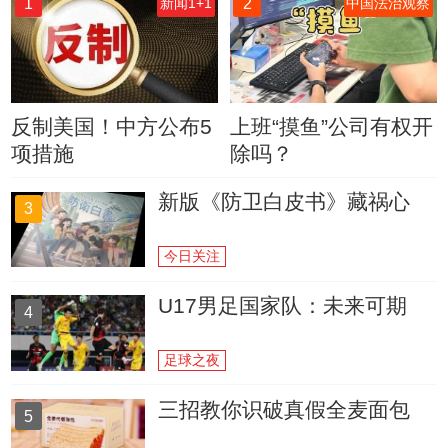
1
2
新闻1+1
中国法治观察
反制美国！中方公布5
上班“摸鱼”公司有权开
项措施
除吗？
新版《防卫白皮书》藏祸心
3
今日关注
U17男足国家队：未来可期
4
足球之夜
三招教你识破真假全麦面包
5