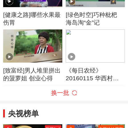
[健康之路]哪些水果最
[绿色时空]巧种枇杷
伤胃
海岛淘“金”记
[致富经]男人堆里拼出
《每日农经》
的菠萝姐 创业心得
20160115 华西村的
草莓这样卖啊 稻田里
换一批
长出黑木耳
央视榜单