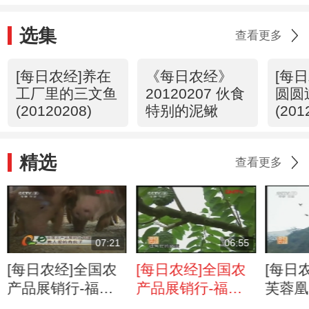
选集
查看更多
[每日农经]养在
《每日农经》
[每
工厂里的三文鱼
20120207 伙食
圆圆
(20120208)
特别的泥鳅
(201
精选
查看更多
07:21
06:55
[每日农经]全国农
[每日农经]全国农
[每日
产品展销行-福
产品展销行-福
芙蓉凰(
建：惹人爱的肉包
建：搬家的凤梨释