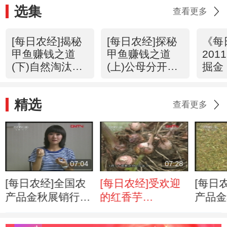
选集
查看更多
[每日农经]揭秘
[每日农经]探秘
《每
甲鱼赚钱之道
甲鱼赚钱之道
201
(下)自然淘汰的
(上)公母分开更
掘金
野长甲鱼
赚钱
地下
(20111129)
(20111128)
精选
查看更多
07:04
07:28
[每日农经]全国农
[每日农经]受欢迎
[每日
产品金秋展销行-
的红香芋
产品金
山东:效益高的香
(20111024)
四川：
玲核桃(20111025
果(201