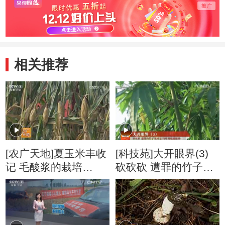
)
相关推荐
[农广天地]夏玉米丰收
[科技苑]大开眼界(3)
记 毛酸浆的栽培
砍砍砍 遭罪的竹子变
20160822
成宝 20160706