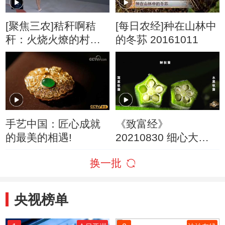
[聚焦三农]秸秆啊秸
[每日农经]种在山林中
秆：火烧火燎的村干
的冬荪 20161011
部
手艺中国：匠心成就
《致富经》
的最美的相遇!
20210830 细心大汉
花样赚钱
换一批
央视榜单