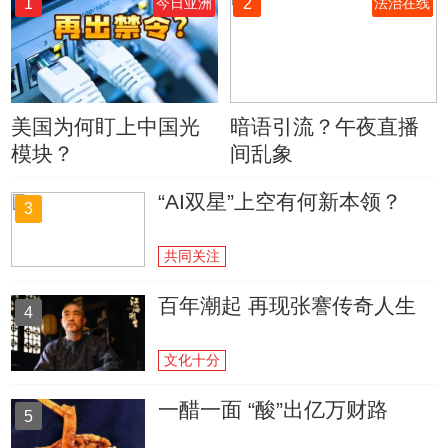
1
2
今日亚洲
法治在线
美国为何盯上中国光
暗语引流？午夜直播
模块？
间乱象
“AI双星”上空有何新本领？
3
共同关注
百年潮起 再现张謇传奇人生
4
文化十分
一醋一面 “酸”出亿万财路
5