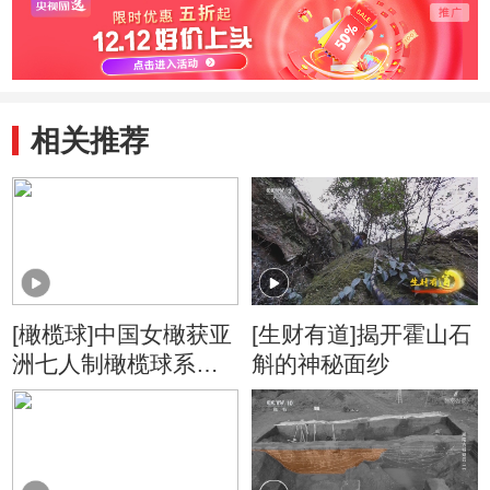
相关推荐
[橄榄球]中国女橄获亚
[生财有道]揭开霍山石
洲七人制橄榄球系列
斛的神秘面纱
赛泰国站冠军