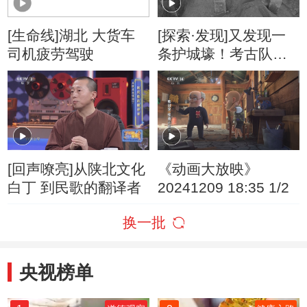
[生命线]湖北 大货车
[探索·发现]又发现一
司机疲劳驾驶
条护城壕！考古队员
兴奋不已
[回声嘹亮]从陕北文化
《动画大放映》
白丁 到民歌的翻译者
20241209 18:35 1/2
换一批
央视榜单