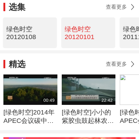
选集
查看更多
绿色时空
绿色时空
绿色
20120108
20120101
2011
精选
查看更多
00:49
22:42
[绿色时空]2014年
[绿色时空]小小的
[绿色时
APEC会议碳中和
紫胶虫鼓起林农钱
APE
林启动建设
袋子
林启