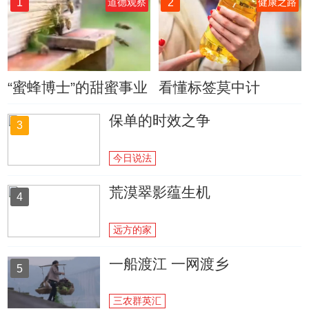
1
2
道德观察
健康之路
“蜜蜂博士”的甜蜜事业
看懂标签莫中计
保单的时效之争
3
今日说法
荒漠翠影蕴生机
4
远方的家
一船渡江 一网渡乡
5
三农群英汇