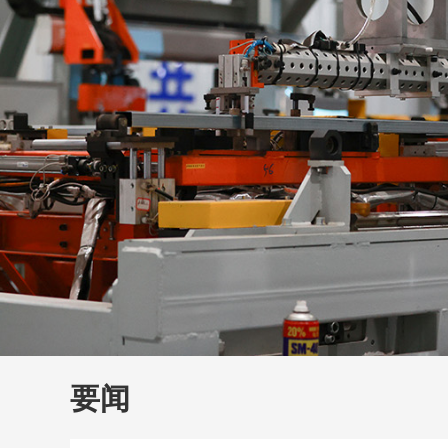
财经
教育
乡村振兴
生态环境
一带一路
大国智造
大国展会
大国保险
云顶对话
云
CCTV.节目官网
直播
节目单
栏目
片库
要闻