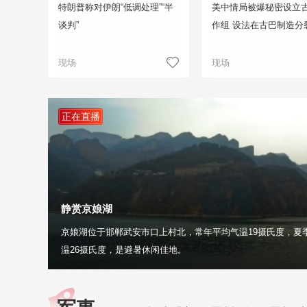
特朗普称对伊朗“低调处理”“半
美中情局被爆秘密设立
谈判”
作组 设法在古巴制造分
现场
现场
正在直播
静赏京娘湖
京娘湖位于邯郸武安市口上村北，常年平均气温19摄氏度，夏
温26摄氏度，是避暑休闲佳地。