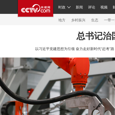
时政
新闻
评论
视频
人民领袖习近平
直播
繁体
片库
海外频道
栏目大全
联播+
iPanda
中国领
节目单
Engl
地方
乡村振兴
生态
一带一
总书记治
总台春晚
网络春晚
共产党员网
秧纪录
纪
以习近平党建思想为引领 奋力走好新时代“赶考”路
新闻
国内
国际
评论
经济
军事
科技
人民领袖习近平
联播+
热解读
天天学习
习
视频
小央视频
小央直播
直播中国
熊猫频
现场
前线
比划
快看
蓝海中国
新兵请入
体育
直播
竞猜
2026年世界杯
2026年冬奥
VIP会员
CCTV奥林匹克频道
生活体育大会
体