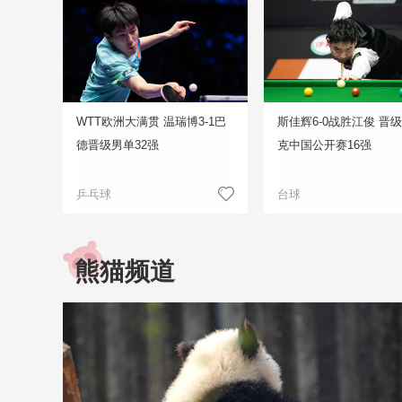
WTT欧洲大满贯 温瑞博3-1巴
斯佳辉6-0战胜江俊 晋
德晋级男单32强
克中国公开赛16强
乒乓球
台球
熊猫频道