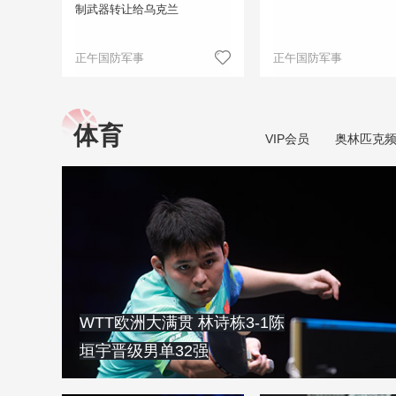
制武器转让给乌克兰
正午国防军事
正午国防军事
体育
VIP会员
奥林匹克
WTT欧洲大满贯 林诗栋3-1陈
垣宇晋级男单32强