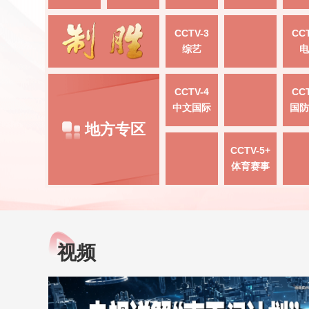
CCTV-3
CCT
综艺
电
CCTV-4
CCT
中文国际
国防
地方专区
CCTV-5+
体育赛事
视频