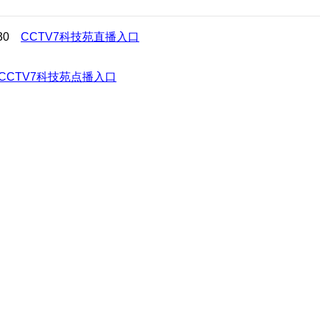
:30
CCTV7科技苑直播入口
CCTV7科技苑点播入口
母锦鸡不下蛋，你知道是为什么吗?好不容易让母锦鸡下了蛋，
冠群都是怎么解决的呢?
苏省徐州市某特禽养殖场场长梁冠群看好了商机养锦鸡，可是母锦鸡不下蛋
月之后，添加了蛋白饲料的母鸡，开始开始下蛋了。不同配方，母鸡下蛋