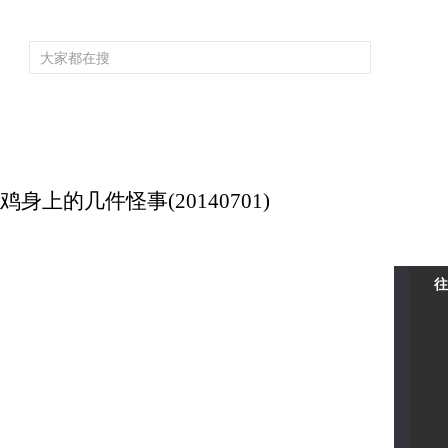
频道大全
栏目大全
片库
4K专区
听
育
电影
国防军事
电视剧
纪录
科教
戏曲
社会与法
少
身上的几件怪事(20140701)
往