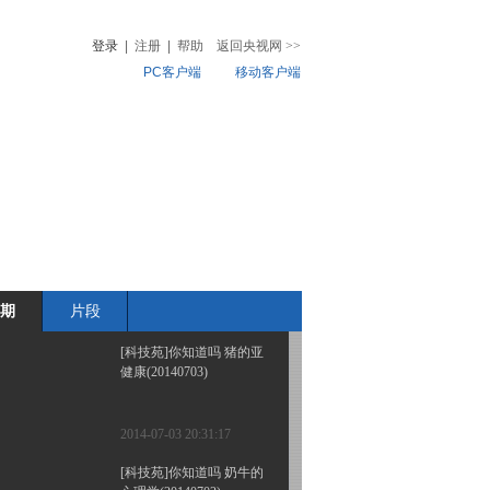
人“种”下马蜂窝(上)
(20140708)
登录
|
注册
|
帮助
返回央视网
>>
PC客户端
移动客户端
2014-07-08 19:25:16
[科技苑]你知道吗 发生在
音
热榜
桑园里的三大事件
微视频
(20140707)
儿
音乐
体育赛事
农业农村
2014-07-07 19:39:23
[科技苑]你知道吗 小丑鱼
的母系社会(20140704)
期
片段
2014-07-04 19:18:10
[科技苑]你知道吗 猪的亚
健康(20140703)
2014-07-03 20:31:17
[科技苑]你知道吗 奶牛的