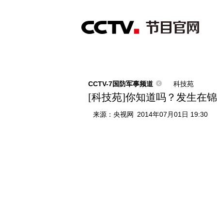
首页
直播
节目单
综合
新闻
财经
综艺
中文国际
体
CCTV-7国防军事频道
科技苑
[科技苑]你知道吗？发生在锦鸡
来源：
央视网
2014年07月01日 19:30