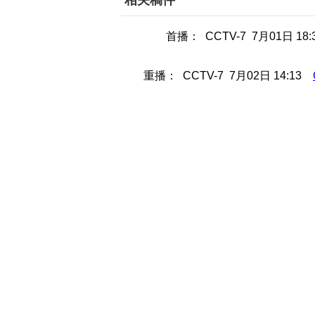
相关稿件
首播： CCTV-7 7月01日 18
重播： CCTV-7 7月02日 14:13
梁冠群看好了商机养锦鸡，可是
了瞎。发生在锦鸡身上一件件怪事，梁
视频简介
栏目介绍
来源：
央视网
更新时间：
2014年07月01日 19:30
视频简介：
本期节目主要内容： 江
比例的饲料，分别喂给不同的母鸡吃。半个