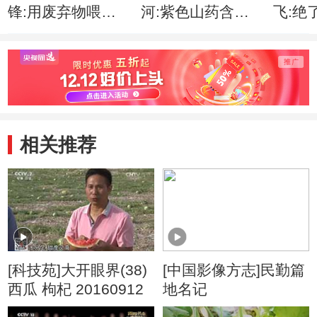
锋:用废弃物喂羊
河:紫色山药含保
飞:绝
肉质特别好背后的
健功能，是真的
适合
秘密
吗？
相关推荐
[科技苑]大开眼界(38)
[中国影像方志]民勤篇
西瓜 枸杞 20160912
地名记