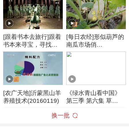
[跟着书本去旅行]跟着
[每日农经]形似葫芦的
书本来寻宝，寻找武
南瓜市场俏
威地下的“金戈铁马”
20160902
[农广天地]沂蒙黑山羊
《绿水青山看中国》
养殖技术(20160119)
第三季 第六集 草
20200106
换一批