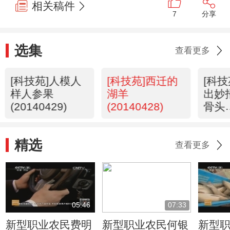
相关稿件
7
分享
选集
查看更多
[科技苑]人模人
[科技苑]西迁的
[科
样人参果
湖羊
出妙
(20140429)
(20140428)
骨头
(201
精选
查看更多
05:46
07:33
新型职业农民费明
新型职业农民何银
新型