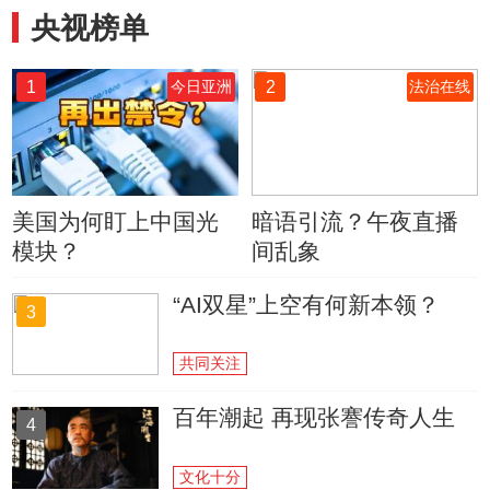
央视榜单
1
2
今日亚洲
法治在线
美国为何盯上中国光
暗语引流？午夜直播
模块？
间乱象
“AI双星”上空有何新本领？
3
共同关注
百年潮起 再现张謇传奇人生
4
文化十分