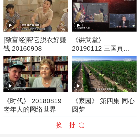
[致富经]帮它脱衣好赚
《讲武堂》
钱 20160908
20190112 三国真相
（二） 刘备
《时代》 20180819
《家园》 第四集 同心
老年人的网络世界
圆梦
换一批