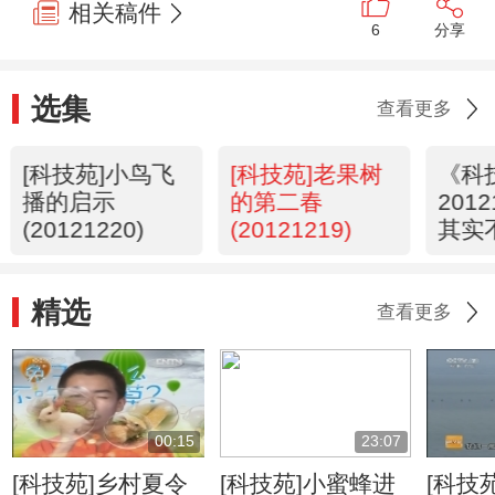
相关稿件
6
分享
选集
查看更多
[科技苑]小鸟飞
[科技苑]老果树
《科
播的启示
的第二春
201
(20121220)
(20121219)
其实
精选
查看更多
00:15
23:07
[科技苑]乡村夏令
[科技苑]小蜜蜂进
[科技