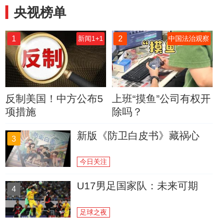
央视榜单
1
2
新闻1+1
中国法治观察
反制美国！中方公布5
上班“摸鱼”公司有权开
项措施
除吗？
新版《防卫白皮书》藏祸心
3
今日关注
U17男足国家队：未来可期
4
足球之夜