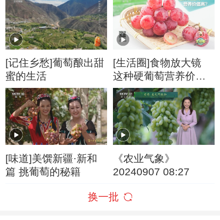
的葡萄酒和甘蔗汁
[记住乡愁]葡萄酿出甜
[生活圈]食物放大镜
蜜的生活
这种硬葡萄营养价值
高？
[味道]美馔新疆·新和
《农业气象》
篇 挑葡萄的秘籍
20240907 08:27
换一批