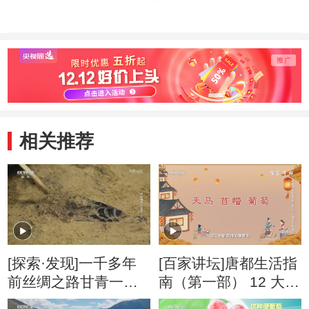
相关推荐
[探索·发现]一千多年
[百家讲坛]唐都生活指
前丝绸之路甘青一带
南（第一部） 12 大明
已然有了葡萄的种植
宫外寻果记 唐人喜爱