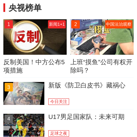
央视榜单
1
2
新闻1+1
中国法治观察
反制美国！中方公布5
上班“摸鱼”公司有权开
项措施
除吗？
新版《防卫白皮书》藏祸心
3
今日关注
U17男足国家队：未来可期
4
足球之夜