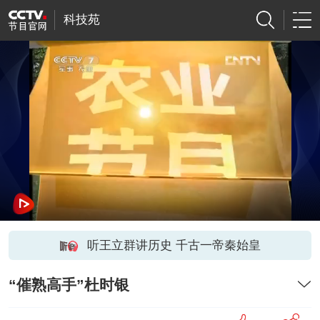
科技苑
听王立群讲历史 千古一帝秦始皇
“催熟高手”杜时银