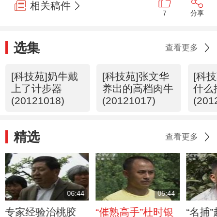
相关稿件
7
分享
选集
查看更多
[科技苑]奶牛戴
[科技苑]张文华
[科
上了计步器
养出的高档肉牛
什么
(20121018)
(20121017)
(201
精选
查看更多
06:44
05:44
专家经验治桃胶
“催熟高手”杜时银
“名捕