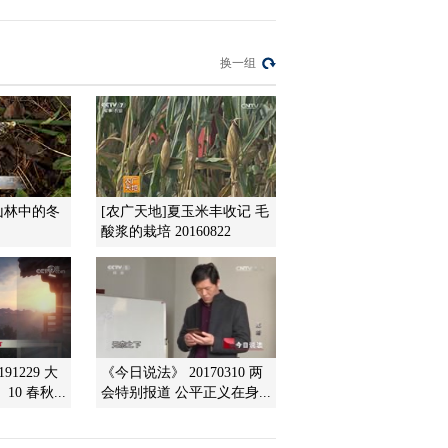
2012-07-25 19:50:58
换一组
[科技苑]法学博士为什么
盯上了香椿(20120724)
2012-07-24 19:43:30
[科技苑]仙草原来不像草
(20120723)
山林中的冬
[农广天地]夏玉米丰收记 毛
酸浆的栽培 20160822
2012-07-23 20:12:30
[科技苑]“神眼”付彦臣
(20120720)
91229 大
《今日说法》 20170310 两
2012-07-20 19:40:17
0 春秋...
会特别报道 公平正义在身...
[科技苑]新鲜 养的全是母
牙鲆(20120719)