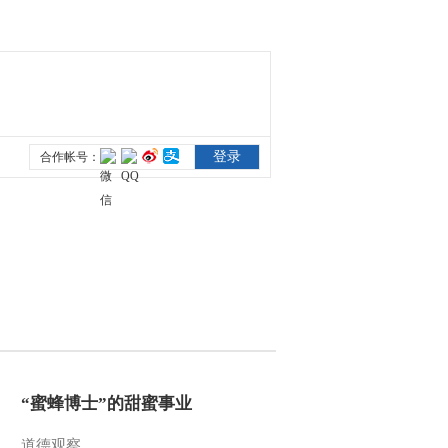
2012-07-19 20:56:27
[科技苑]和田有个金剪刀
(20120718)
2012-07-18 19:38:16
[科技苑]快看 小蟹刚醒就
搬家(20120717)
2012-07-17 20:54:10
[科技苑]怪鱼·难养·赚大
钱(20120716)
2012-07-16 19:42:15
[科技苑]畜禽养殖标准化
“蜜蜂博士”的甜蜜事业
示范创建(五)先饿肚子后
下蛋(20120713)
道德观察