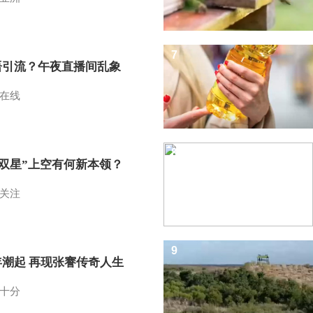
7
语引流？午夜直播间乱象
在线
8
I双星”上空有何新本领？
关注
9
年潮起 再现张謇传奇人生
十分