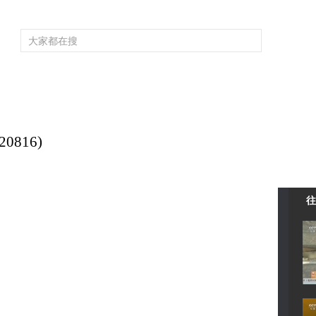
频道大全
栏目大全
片库
4K专区
听
育
电影
国防军事
电视剧
纪录
科教
戏曲
社会与法
少
0816)
往