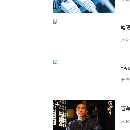
2
暗
法治
3
“A
共同
4
百
文化