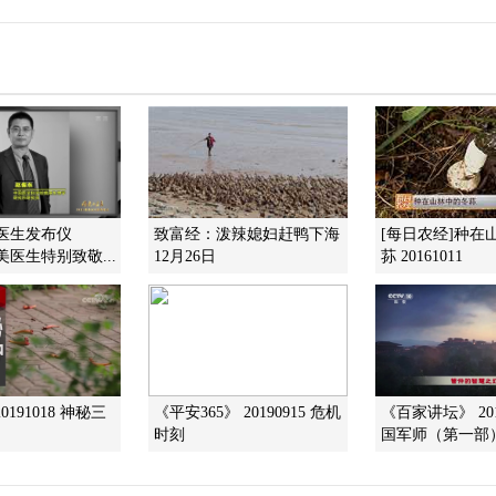
美医生发布仪
致富经：泼辣媳妇赶鸭下海
[每日农经]种在
最美医生特别致敬...
12月26日
荪 20161011
0191018 神秘三
《平安365》 20190915 危机
《百家讲坛》 201
时刻
国军师（第一部）1