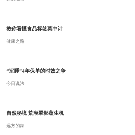
2012-07-13 20:15:21
[科技苑]畜禽养殖标准化
示范创建(四)鸡蛋里挑出
教你看懂食品标签莫中计
了1000万(20120712)
健康之路
2012-07-12 19:38:14
[科技苑]畜禽养殖标准化
示范创建(三)猪要什么就
给什么(20120711)
“沉睡”4年保单的时效之争
2012-07-11 20:29:15
今日说法
[科技苑]畜禽养殖标准化
示范创建(二)用手
机“养”鸡(20120710)
2012-07-10 19:42:03
自然秘境 荒漠翠影蕴生机
[科技苑]畜禽养殖标准化
示范创建(一)这下它们舒
远方的家
服了(20120709)