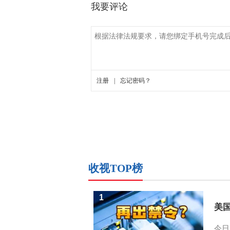
收视TOP榜
1
美
今日