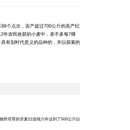
2012-08-13 19:39:29
《科技苑》 20120808 赵
66个点次，亩产超过700公斤的高产纪
会山造了个节能锅
012年农民收获的小麦中，差不多每7棵
一个具有划时代意义的品种的，并以探索的
2012-08-08 20:54:39
[科技苑]品种集锦
(20120727)
2012-07-27 20:27:49
[科技苑]大枸杞的大麻烦
(20120726)
2012-07-26 19:56:38
所培育的济麦22连续六年达到了500公斤以
[科技苑]小水蛭 大谜团
(20120725)