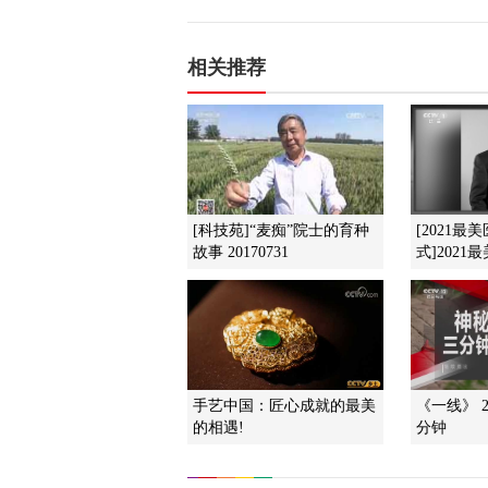
相关推荐
[科技苑]“麦痴”院士的育种
[2021最
故事 20170731
式]2021
手艺中国：匠心成就的最美
《一线》 2
的相遇!
分钟