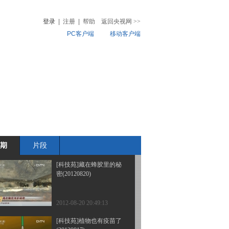
(20120823)
登录
|
注册
|
帮助
返回央视网
>>
PC客户端
移动客户端
2012-08-23 20:42:47
[科技苑]鱼塘轮作有惊喜
音
热榜
(20120822)
微视频
儿
音乐
体育赛事
农业农村
2012-08-22 19:30:01
[科技苑]夏天照样育肥牛
(20120821)
期
片段
2012-08-21 21:55:09
[科技苑]藏在蜂胶里的秘
密(20120820)
2012-08-20 20:49:13
[科技苑]植物也有疫苗了