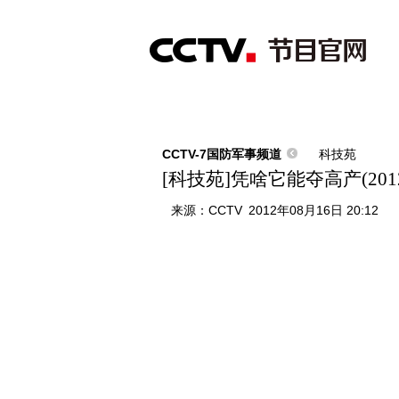
首页
直播
节目单
综合
新闻
财经
综艺
中文国际
体
CCTV-7国防军事频道
科技苑
[科技苑]凭啥它能夺高产(2012
来源：
CCTV
2012年08月16日 20:12