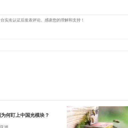
6
国为何盯上中国光模块？
亚洲