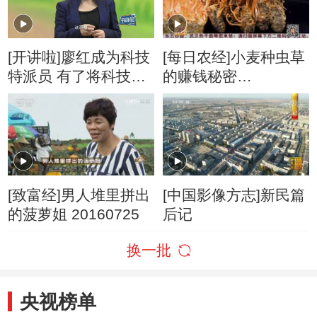
[开讲啦]廖红成为科技
[每日农经]小麦种虫草
特派员 有了将科技播
的赚钱秘密
撒田间的新平台
20161124
[致富经]男人堆里拼出
[中国影像方志]新民篇
的菠萝姐 20160725
后记
换一批
央视榜单