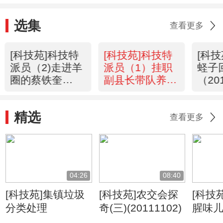
选集
查看更多
[科技苑]科技特
[科技苑]科技特
[科
派员（2)走进羊
派员（1）挂职
蛏子
圈的蔡铁奎
副县长带队养猪
（20
（20110616）
（20110615）
精选
查看更多
04:26
08:40
[科技苑]集镇垃圾
[科技苑]农交会探
[科技
分类处理
奇(三)(20111102)
腥味儿(