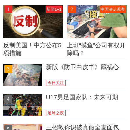
1
2
新闻1+1
中国法治观察
反制美国！中方公布5
上班“摸鱼”公司有权开
项措施
除吗？
新版《防卫白皮书》藏祸心
3
今日关注
U17男足国家队：未来可期
4
足球之夜
三招教你识破真假全麦面包
5