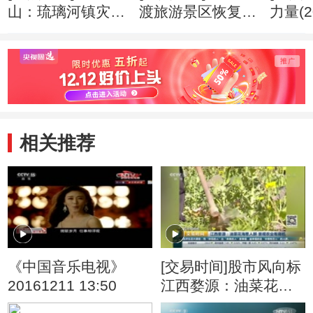
山：琉璃河镇灾民
渡旅游景区恢复营
力量(2
全部入住安置房
业(20120821)
(20120821)
相关推荐
《中国音乐电视》
[交易时间]股市风向标
20161211 13:50
江西婺源：油菜花海
惹人醉 景观农业有商