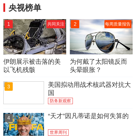
央视榜单
1
2
共同关注
每周质量报告
伊朗展示被击落的美
为何戴了太阳镜反而
以飞机残骸
头晕眼胀？
美国拟动用战术核武器对抗大
3
国
防务新观察
“天才”因凡蒂诺是如何失算的
4
世界周刊