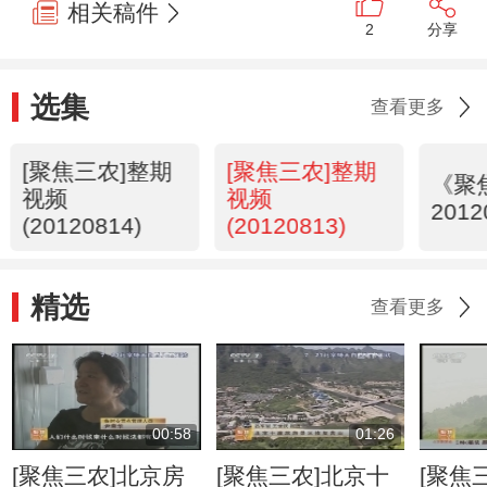
相关稿件
2
分享
选集
查看更多
[聚焦三农]整期
[聚焦三农]整期
《聚
视频
视频
2012
(20120814)
(20120813)
精选
查看更多
00:58
01:26
[聚焦三农]北京房
[聚焦三农]北京十
[聚焦