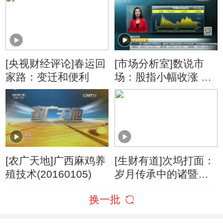
机
[央视财经评论]春运回
[市场分析室]数说市
家路：变迁和便利
场：股指小幅收涨 成
交量创两个月新低
[农广天地]广西麻鸡养
[生财有道]次坞打面：
殖技术(20160105)
岁月传承中的诸暨味
道
换一批