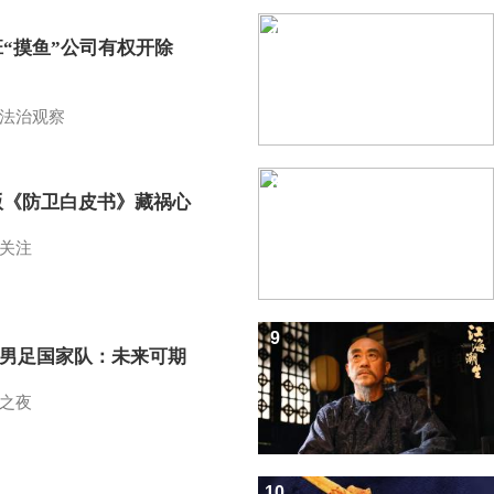
7
班“摸鱼”公司有权开除
？
法治观察
8
版《防卫白皮书》藏祸心
关注
9
7男足国家队：未来可期
之夜
10