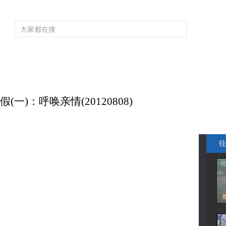
频道大全
栏目大全
片库
4K专区
听
育
电影
国防军事
电视剧
纪录
科教
戏曲
社会与法
少
一)：呼唤亲情(20120808)
往