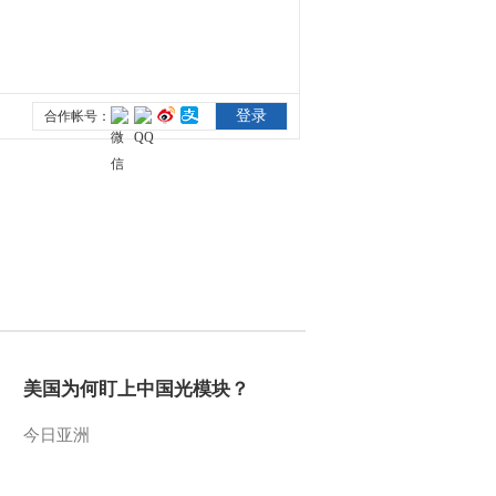
2012-08-06 09:23:01
[聚焦三农]湖北潜江：冠
军家乡的金牌之夜
(20120802)
2012-08-03 13:56:37
[聚焦三农]北京房山：暴
雨袭击景区 农家乐受损
严重(20120802)
2012-08-03 08:38:46
[聚焦三农]陕西汉中：紧
急救治防控野生蘑菇中毒
(20120802)
美国为何盯上中国光模块？
2012-08-03 08:36:56
今日亚洲
[聚焦三农]游来的美丽“杀
手”(20120802)