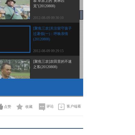
慕 草原上的“奥林匹
克”(20120808)
2012-08-09 09:30:10
[聚焦三农]关注留守孩子
过暑假(一)：呼唤亲情
(20120808)
2012-08-09 09:29:15
[聚焦三农]农田里的不速
之客(20120808)
2012-08-09 09:23:09
[聚焦三农]暴雨后走访桃
树种植户(20120807)
评论
客户端看
点赞
收藏
2012-08-08 09:55:30
[聚焦三农]各地盲目扩种
是姜价下滑的主要原因