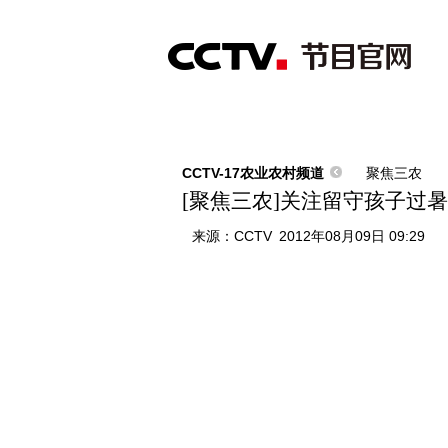
首页
直播
节目单
综合
新闻
财经
综艺
中文国际
体
CCTV-17农业农村频道
聚焦三农
[聚焦三农]关注留守孩子过暑假(
来源：
CCTV
2012年08月09日 09:29