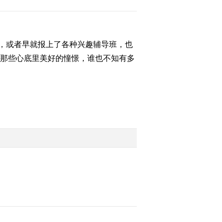
(20120807)
2012-08-08 09:50:19
[聚焦三农]致命的蘑菇
，或者早就报上了各种兴趣辅导班，也
(20120807)
;那些心底里美好的憧憬，谁也不知有多
2012-08-08 09:46:57
[聚焦三农]“姜你军”摔跟
头 全国生姜价格大跌
(20120806)
2012-08-07 10:02:33
[聚焦三农]关注外来物种
入侵——围剿食人鱼
(20120806)
2012-08-07 10:00:04
[生活567]石头的诱惑
(20120803)