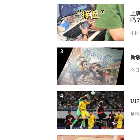
2
上
吗
中国
3
新
今日
4
U1
足球
5