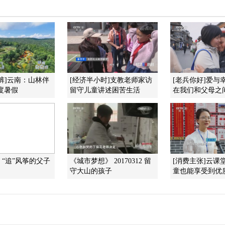
裤]云南：山林伴
[经济半小时]支教老师家访
[老兵你好]爱与
度暑假
留守儿童讲述困苦生活
在我们和父母之
“追”风筝的父子
《城市梦想》 20170312 留
[消费主张]云课
守大山的孩子
童也能享受到优质