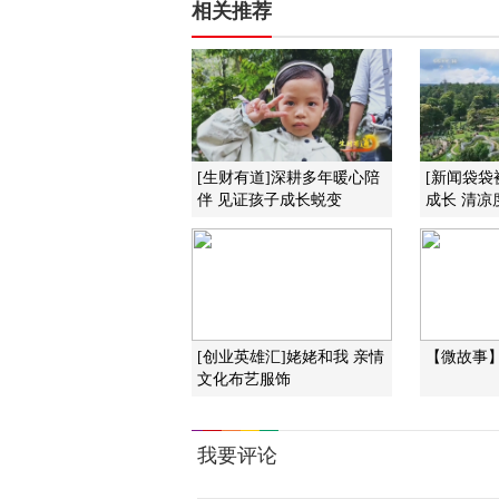
相关推荐
[生财有道]深耕多年暖心陪
[新闻袋袋
伴 见证孩子成长蜕变
成长 清凉
[创业英雄汇]姥姥和我 亲情
【微故事】
文化布艺服饰