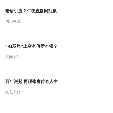
2012-08-03 08:32:49
暗语引流？午夜直播间乱象
[聚焦三农]走进中国农业
科技十年发展成就展
法治在线
(20120801)
2012-08-02 10:11:29
[聚焦三农]台风“苏
“AI双星”上空有何新本领？
拉”和“达维”将影响中国
十余省(20120801)
共同关注
2012-08-02 10:10:40
[聚焦三农]北京房山：琉
璃河灾民雨中探访安置房
(20120801)
百年潮起 再现张謇传奇人生
2012-08-02 10:08:52
文化十分
[聚焦三农]洪水中的152名
农民工英雄(20120801)