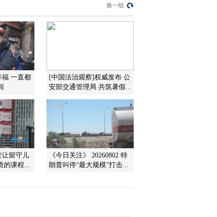
换一组
2012-08-06 13:45:34
[聚焦三农]警惕雷电“杀
手”(20120805)
2012-08-06 12:34:55
幸福 一直都
[中国法治观察]权威发布 公
间
安部交通管理局 共筑暑假...
[聚焦三农]农村卫生保洁
员的一天(20120805)
2012-08-06 12:34:53
[聚焦三农]小诊所牵连贩
婴大案(20120804)
堂让留守儿
《今日关注》 20260802 特
的课程...
朗普叫停“最大规模”打击...
2012-08-06 12:27:24
[聚焦三农]聚焦农业种植
保险(20120803)