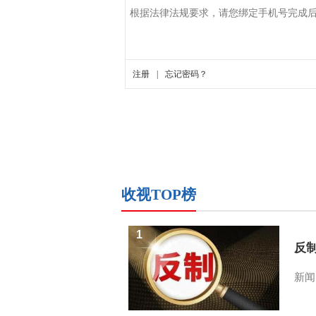
收视TOP榜
1
反
新闻