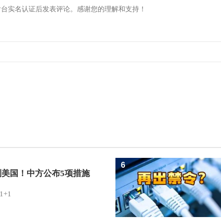
6
制美国！中方公布5项措施
1+1