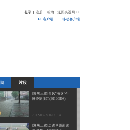
(20120810)
登录
|
注册
|
帮助
返回央视网
>>
PC客户端
移动客户端
2012-08-10 12:01:07
[聚焦三农]关注留守孩子
音
热榜
过暑假(二)：缺失的亲情
微视频
(20120809)
儿
音乐
体育赛事
农业农村
2012-08-10 08:54:26
[聚焦三农]台风“海葵”袭
击浙江多地(20120809)
期
片段
2012-08-10 08:53:16
[聚焦三农]台风“海葵”今
日登陆浙江(20120808)
2012-08-09 09:31:04
[聚焦三农]走进草原那达