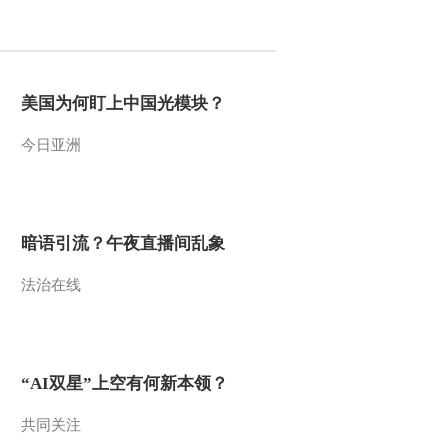
2012-02-13 16:47:26
[聚焦三农]用工荒调查
(三)福建泉州：缺工启示
美国为何盯上中国光模块？
(20120211)
今日亚洲
2012-02-13 15:44:45
[聚焦三农]记者走基层：
农户家中问玉米
(20120211)
暗语引流？午夜直播间乱象
2012-02-13 15:04:22
法治在线
[聚焦三农]四川华蓥：家
门口应聘忙 返乡农民工
不愿走(20120212)
2012-02-13 14:57:37
“AI双星”上空有何新本领？
[聚焦三农]李登海：在更
广阔的舞台上振兴民族种
共同关注
业(20120212)