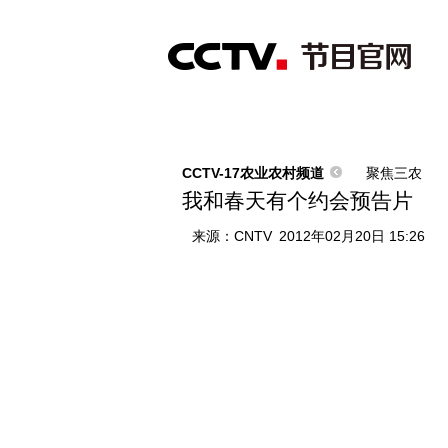
首页
直播
节目单
综合
新闻
财经
综艺
中文国际
体
CCTV-17农业农村频道
聚焦三农
我和春天有个约会预告片
来源：
CNTV
2012年02月20日 15:26