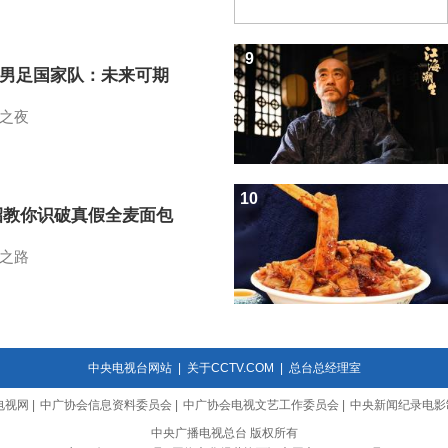
9
7男足国家队：未来可期
之夜
10
招教你识破真假全麦面包
之路
中央电视台网站
|
关于CCTV.COM
|
总台总经理室
电视网
|
中广协会信息资料委员会
|
中广协会电视文艺工作委员会
|
中央新闻纪录电影
中央广播电视总台 版权所有