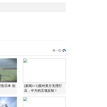
(20120215)
2012-02-16 14:58:08
[聚焦三农]关注四川宜宾
春旱(20120215)
2012-02-16 14:48:06
[聚焦三农]玉米之乡话玉
换一组
米(20120214)
2012-02-15 14:28:18
[聚焦三农]迷失的风俗
(20120214)
警告日本 别
[新闻1+1]面对美方无理打
压，中方的五项反制！
2012-02-15 12:39:39
地道美食黄焖肉