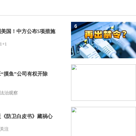
6
制美国！中方公布5项措施
1+1
7
班“摸鱼”公司有权开除
？
法治观察
8
版《防卫白皮书》藏祸心
关注