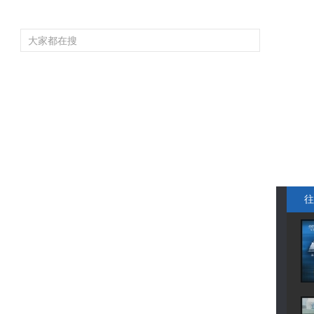
频道大全
栏目大全
片库
4K专区
听
育
电影
国防军事
电视剧
纪录
科教
戏曲
社会与法
少
往