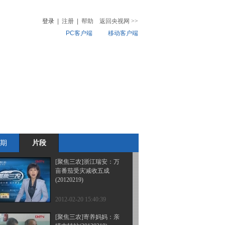
义传奇(20120218)
登录
|
注册
|
帮助
返回央视网
>>
PC客户端
移动客户端
2012-02-21 18:28:54
[聚焦三农]第七届世界草
音
热榜
莓大会在京开幕
微视频
(20120220)
儿
音乐
体育赛事
农业农村
2012-02-21 17:41:20
[聚焦三农]吉林玉米购销
情况调查(20120220)
期
片段
2012-02-21 17:41:02
[聚焦三农]浙江瑞安：万
亩番茄受灾减收五成
(20120219)
2012-02-20 15:40:39
[聚焦三农]寄养妈妈：亲