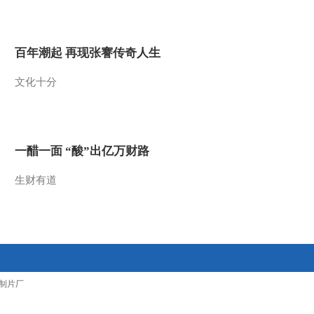
2012-02-13 14:51:54
[聚焦三农]用工荒调查
百年潮起 再现张謇传奇人生
(二)我的工作我做主
(20120210)
文化十分
2012-02-13 14:04:00
[聚焦三农]用工荒调查
(一)安徽：又遇用工荒
(20120209)
一醋一面 “酸”出亿万财路
2012-02-10 12:31:54
生财有道
[聚焦三农]赵久然：农业
科技潜力大(20120209)
2012-02-10 12:31:26
[聚焦三农]四川青神：竹
制片厂
编产业“编出”农民好生活
(20120208)