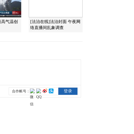
2012-02-14 14:25:47
最高气温创
[法治在线]法治封面 午夜网
体验烙铁作画
络直播间乱象调查
2012-02-14 14:23:05
[聚焦三农]胡承霖：一生
关注小麦增产(20120213)
2012-02-14 14:16:58
[聚焦三农]聚焦渤海海冰
灾害(20120213)
2012-02-14 13:56:28
[聚焦三农]用工荒调查
(四)长三角地区再现用工
荒(20120212)