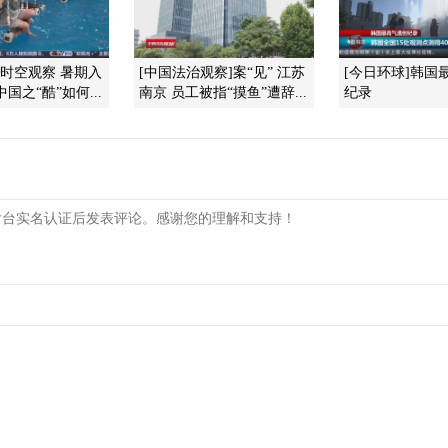
]时空观察 暑期入
[中国法治观察]案“见” 江苏
[今日环球]韩国
国之“酷”如何...
南京 员工被指“摸鱼”遭辞...
纪录