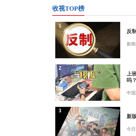
收视TOP榜
1
反
新闻
2
上
吗
中国
3
新
今日