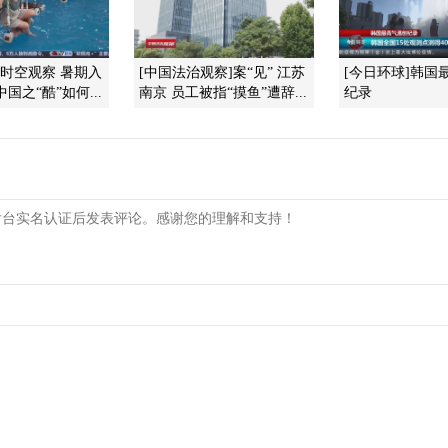
]时空观察 暑期入
[中国法治观察]案“见” 江苏
[今日环球]韩国
国之“酷”如何...
南京 员工被指“摸鱼”遭辞...
纪录