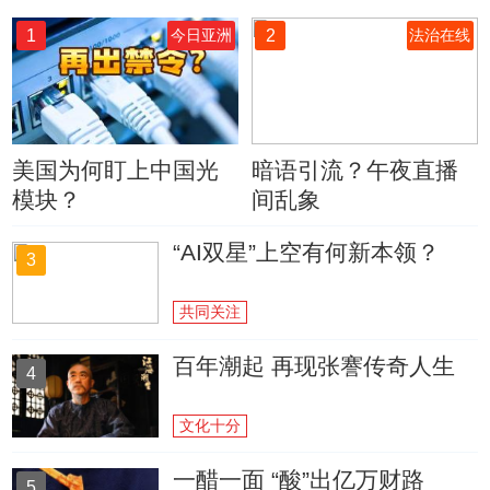
1
2
今日亚洲
法治在线
美国为何盯上中国光
暗语引流？午夜直播
模块？
间乱象
“AI双星”上空有何新本领？
3
共同关注
百年潮起 再现张謇传奇人生
4
文化十分
一醋一面 “酸”出亿万财路
5