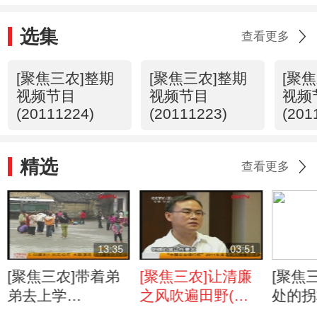
选集
查看更多
[聚焦三农]整期
[聚焦三农]整期
[聚
视频节目
视频节目
视频
(20111224)
(20111223)
(201
精选
查看更多
13:35
03:51
[聚焦三农]带着弟
[聚焦三农]让清廉
[聚焦
弟去上学
之风吹遍田野(二)
处的拐
(20111124)
(20111123)
(2011