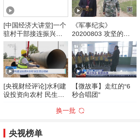
[中国经济大讲堂]一个
《军事纪实》
驻村干部接连振兴四
20200803 攻坚的战
个村
场 吴湾村来了个军队
驻村干部
[央视财经评论]水利建
【微故事】走红的“6
设投资向农村 民生项
秒合唱团”
目倾斜
换一批
央视榜单