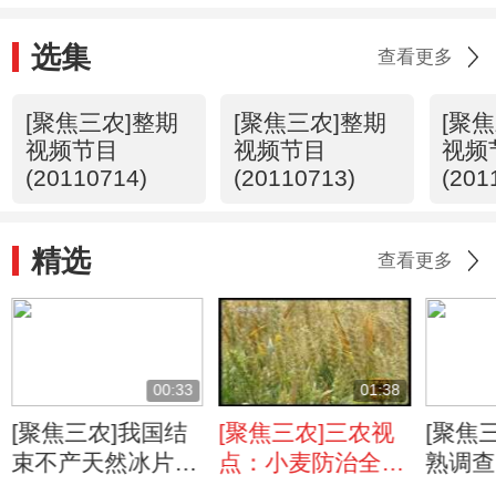
选集
查看更多
[聚焦三农]整期
[聚焦三农]整期
[聚
视频节目
视频节目
视频
(20110714)
(20110713)
(201
精选
查看更多
00:33
01:38
[聚焦三农]我国结
[聚焦三农]三农视
[聚焦
束不产天然冰片历
点：小麦防治全蚀
熟调查(
史(20110621)
病有新突破