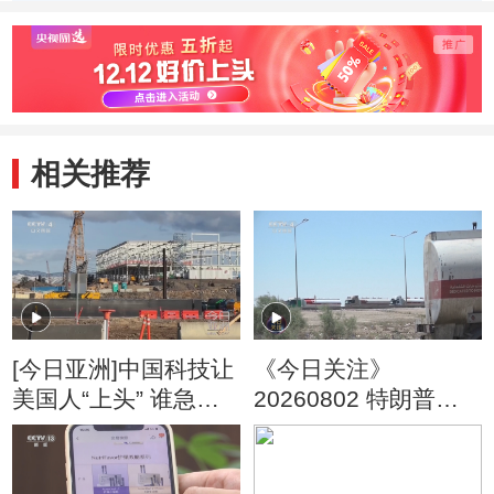
(20110621)
相关推荐
[今日亚洲]中国科技让
《今日关注》
美国人“上头” 谁急
20260802 特朗普叫
了？
停“最大规模”打击 伊
朗称摧毁美军F-35战
机