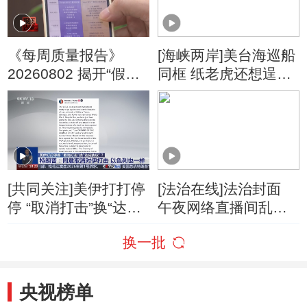
《每周质量报告》
[海峡两岸]美台海巡船
20260802 揭开“假洋
同框 纸老虎还想逞
牌”的真面目
威？
[共同关注]美伊打打停
[法治在线]法治封面
停 “取消打击”换“达成
午夜网络直播间乱象
协议”？特朗普：同意
调查
换一批
取消对伊打击 以色列
也一样
央视榜单