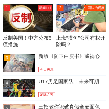
1
2
新闻1+1
中国法治观察
反制美国！中方公布5
上班“摸鱼”公司有权开
项措施
除吗？
新版《防卫白皮书》藏祸心
3
今日关注
U17男足国家队：未来可期
4
足球之夜
三招教你识破真假全麦面包
5