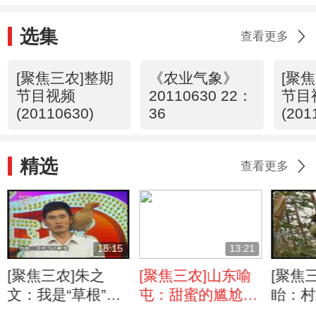
选集
查看更多
[聚焦三农]整期
《农业气象》
[聚
节目视频
20110630 22：
节目
(20110630)
36
(201
精选
查看更多
18:15
13:21
[聚焦三农]朱之
[聚焦三农]山东喻
[聚焦
文：我是“草根”大
屯：甜蜜的尴尬
眙：村
明星(上)
(20110604)
点成新