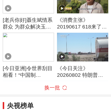
[老兵你好]聂生斌情系
《消费主张》
群众 为群众解决玉米
20190617 618来了
滞销问题
探访电商新潮流：扶
贫新模式
[今日亚洲]令世界刮目
《今日关注》
相看！“中国制
20260802 特朗普叫
造”变“酷”了
停“最大规模”打击 伊
换一批
朗称摧毁美军F-35战
机
央视榜单