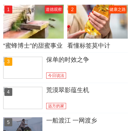
1
2
道德观察
健康之路
“蜜蜂博士”的甜蜜事业
看懂标签莫中计
保单的时效之争
3
今日说法
荒漠翠影蕴生机
4
远方的家
一船渡江 一网渡乡
5