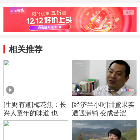
(20110605)
(2011
相关推荐
[生财有道]梅花焦：长
[经济半小时]甜蜜果实
兴人童年的味道 也是
遭遇滞销 变成苦涩
新春最甜蜜的美食
的“伤心果”