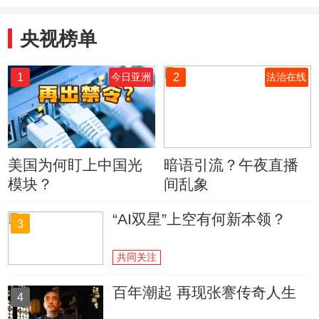
央视榜单
1
2
今日亚洲
法治在线
美国为何盯上中国光
暗语引流？午夜直播
模块？
间乱象
“AI双星”上空有何新本领？
3
共同关注
百年潮起 再现张謇传奇人生
4