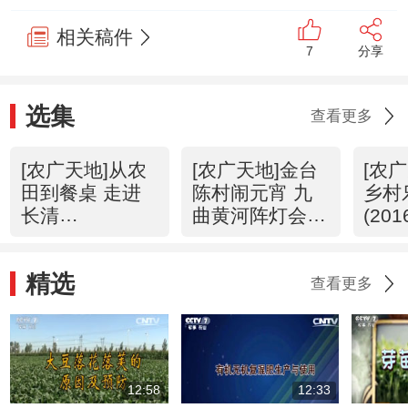
相关稿件
7
分享
选集
查看更多
[农广天地]从农
[农广天地]金台
[农
田到餐桌 走进
陈村闹元宵 九
乡村
长清
曲黄河阵灯会
(201
(20160223)
(20160223)
精选
查看更多
12:58
12:33