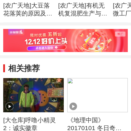
[农广天地]大豆落
[农广天地]有机无
[农广
花落荚的原因及预
机复混肥生产与使
微工厂(
防(20160404)
用(20160328)
相关推荐
[大仓库]呼噜小精灵
《地理中国》
2：诚实徽章
20170101 冬日奇景·