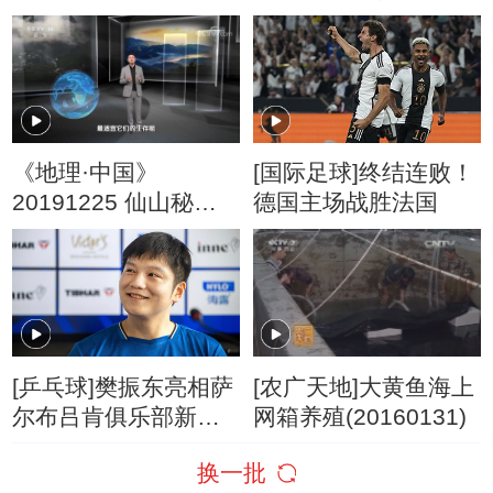
石楼探奇（上）
《地理·中国》
[国际足球]终结连败！
20191225 仙山秘境·
德国主场战胜法国
百花岭寻奇
[乒乓球]樊振东亮相萨
[农广天地]大黄鱼海上
尔布吕肯俱乐部新赛
网箱养殖(20160131)
季发布会
换一批