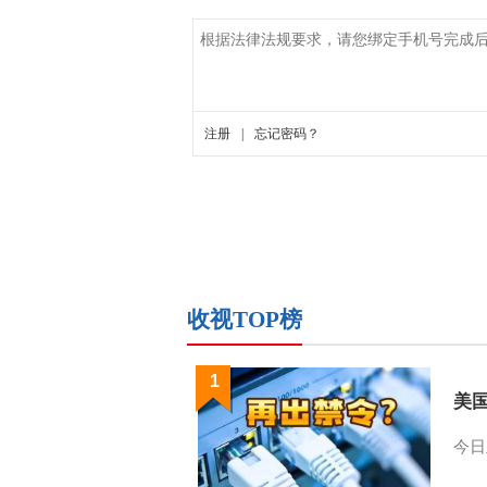
收视TOP榜
1
美
今日