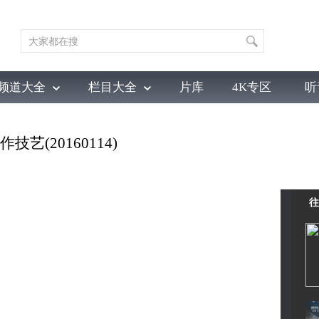
频道大全
栏目大全
片库
4K专区
听
育
电影
国防军事
电视剧
纪录
科教
戏曲
社会与法
少
艺(20160114)
往