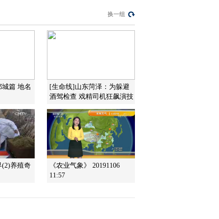
换一组
2016-01-25 00:42:00
[农广天地]民窑中的奇葩-
吉州窑(20160122)
2016-01-22 22:16:00
鄄城篇 地名
[生命线]山东菏泽：为躲避
[农广天地]曲阳石雕
酒驾检查 戏精司机狂飙演技
(20160122)
2016-01-22 21:18:06
[农广天地]从农田到餐桌
走进门源(20160121)
(2)养殖奇
《农业气象》 20191106
11:57
2016-01-21 21:34:00
[农广天地]果蔬雕刻
(20160121)