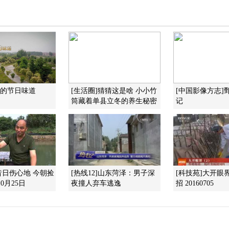
县的节日味道
[生活圈]猜猜这是啥 小小竹
[中国影像方志]
筒藏着单县立冬的养生秘密
记
昔日伤心地 今朝捡
[热线12]山东菏泽：男子深
[科技苑]大开眼界
0月25日
夜撞人弃车逃逸
招 20160705