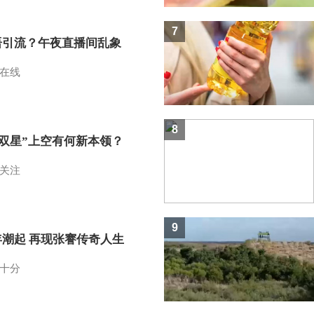
7
语引流？午夜直播间乱象
在线
8
I双星”上空有何新本领？
关注
9
年潮起 再现张謇传奇人生
十分