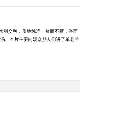
2016-01-27 04:06:06
《农广天地》 20160126
猪B超妊娠诊断技术
水脂交融，质地纯净，鲜而不膻，香而
一汤。本片主要向观众朋友们讲了单县羊
2016-01-27 03:08:00
[农广天地]春兰的家庭养
护(20160125)
2016-01-25 23:56:02
[农广天地]土沉香种植技
术(20160125)
2016-01-25 17:45:36
[农广天地]马身猪养殖
(20160124)