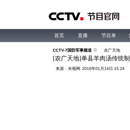
首页
直播
节目单
综合
新闻
财经
综艺
中文国际
体
CCTV-7国防军事频道
农广天地
[农广天地]单县羊肉汤传统制作技
来源：
央视网
2016年01月14日 15:24