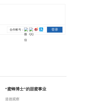
2016-01-21 15:56:00
《农广天地》 20160120
马家烧麦
2016-01-20 19:58:08
《农广天地》 20160120
肉牛的精细分割技术
2016-01-20 15:38:01
[农广天地]从农田到餐桌
走进商南(20160119)
2016-01-19 20:20:03
“蜜蜂博士”的甜蜜事业
[农广天地]沂蒙黑山羊养
道德观察
殖技术(20160119)