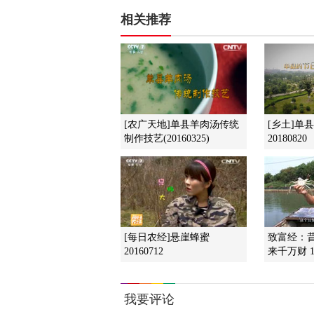
相关推荐
[农广天地]单县羊肉汤传统
[乡土]单
制作技艺(20160325)
20180820
[每日农经]悬崖蜂蜜
致富经：
20160712
来千万财 1