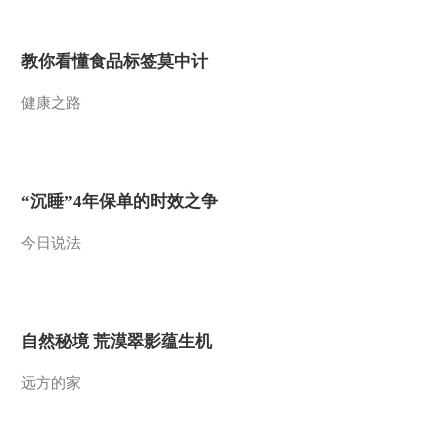
2016-01-19 18:34:07
教你看懂食品标签莫中计
[农广天地]红薯大王的育
苗经(20160118)
健康之路
2016-01-18 21:20:08
[农广天地]春季马铃薯覆
膜栽培(20160118)
“沉睡”4年保单的时效之争
今日说法
2016-01-18 16:48:01
[农广天地]固安戏曲脸谱
(20160117)
自然秘境 荒漠翠影蕴生机
2016-01-17 20:08:05
远方的家
[农广天地]从农田到餐桌
走进商河(20160115)