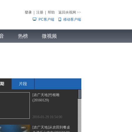
登录
|
注册
|
帮助
返回央视网
>>
PC客户端
移动客户端
音
热榜
微视频
儿
音乐
体育赛事
农业农村
期
片段
[农广天地]竹根雕
(20160129)
2016-01-29 16:54:00
[农广天地]从农田到餐桌