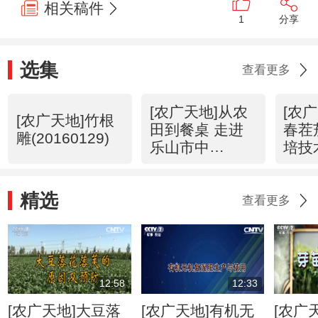
相关稿件
1
分享
选集
查看更多
[农广天地]从农
[农
[农广天地]竹根
田到餐桌 走进
春茬
雕(20160129)
乐山市中
培技
(20160128)
(201
精选
查看更多
12:58
12:33
[农广天地]大豆落
[农广天地]有机无
[农广