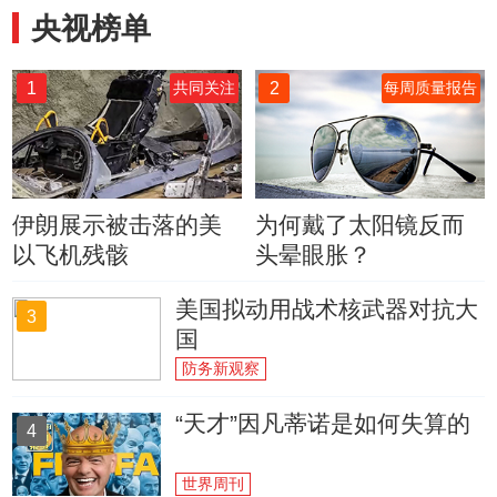
央视榜单
1
2
共同关注
每周质量报告
伊朗展示被击落的美
为何戴了太阳镜反而
以飞机残骸
头晕眼胀？
美国拟动用战术核武器对抗大
3
国
防务新观察
“天才”因凡蒂诺是如何失算的
4
世界周刊