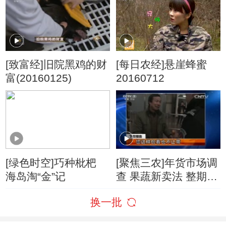
[致富经]旧院黑鸡的财
[每日农经]悬崖蜂蜜
富(20160125)
20160712
[绿色时空]巧种枇杷
[聚焦三农]年货市场调
海岛淘“金”记
查 果蔬新卖法 整期视
频(20160124)
换一批