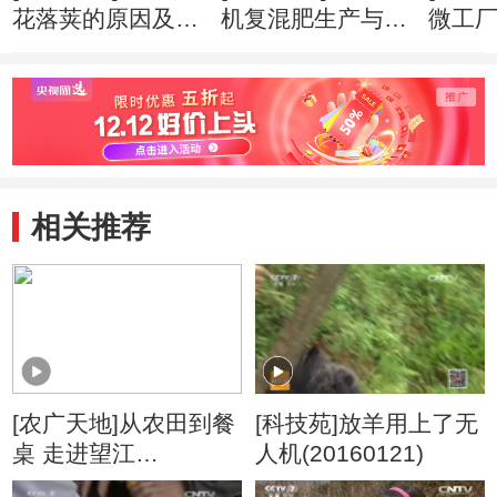
花落荚的原因及预
机复混肥生产与使
微工厂(
防(20160404)
用(20160328)
相关推荐
[农广天地]从农田到餐
[科技苑]放羊用上了无
桌 走进望江
人机(20160121)
(20160114)