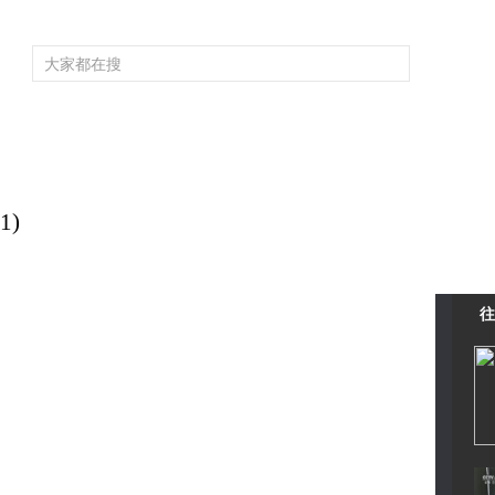
频道大全
栏目大全
片库
4K专区
听
育
电影
国防军事
电视剧
纪录
科教
戏曲
社会与法
少
1)
往