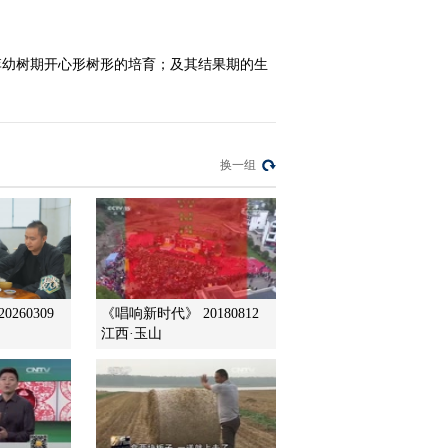
2016-01-06 17:00:04
李幼树期开心形树形的培育；及其结果期的生
[农广天地]从农田到餐桌
走进福安(20160105)
2016-01-05 21:14:04
换一组
[农广天地]广西麻鸡养殖
技术(20160105)
2016-01-05 15:30:03
[农广天地]灰树花栽培技
260309
《唱响新时代》 20180812
术(20160104)
江西·玉山
2016-01-04 15:28:03
[农广天地]陕西小吃(上)
(20160101)