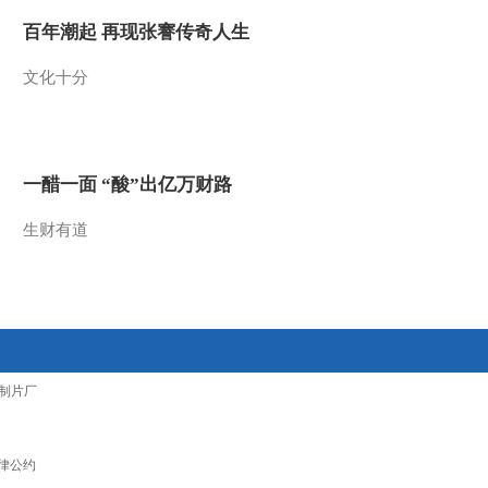
2015-12-23 20:52:12
百年潮起 再现张謇传奇人生
[农广天地]蚜虫克星 蚜茧
文化十分
蜂(20151223)
2015-12-23 16:14:04
[农广天地]从农田到餐桌
一醋一面 “酸”出亿万财路
走进石嘴山（一）
(20151222)
生财有道
2015-12-22 20:40:15
[农广天地]海兰白蛋鸡养
殖(20151222)
2015-12-22 18:24:09
制片厂
[农广天地]辣椒杂交制种
技术(20151221)
律公约