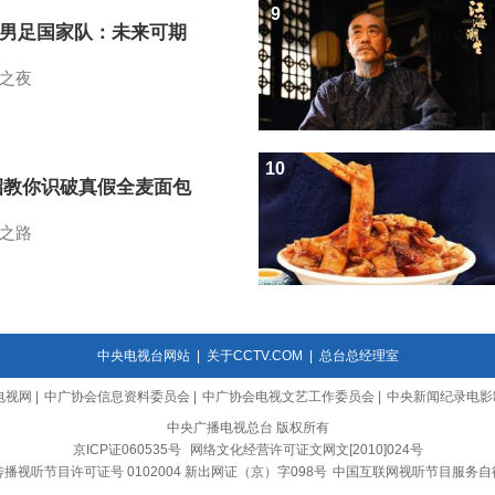
9
7男足国家队：未来可期
之夜
10
招教你识破真假全麦面包
之路
中央电视台网站
|
关于CCTV.COM
|
总台总经理室
电视网
|
中广协会信息资料委员会
|
中广协会电视文艺工作委员会
|
中央新闻纪录电影
中央广播电视总台 版权所有
京ICP证060535号
网络文化经营许可证文网文[2010]024号
播视听节目许可证号 0102004 新出网证（京）字098号
中国互联网视听节目服务自