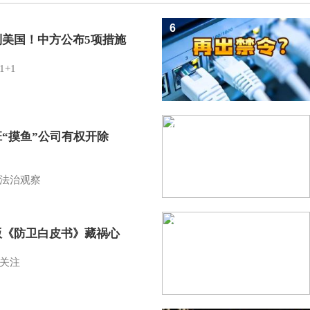
6
制美国！中方公布5项措施
1+1
7
班“摸鱼”公司有权开除
？
法治观察
8
版《防卫白皮书》藏祸心
关注