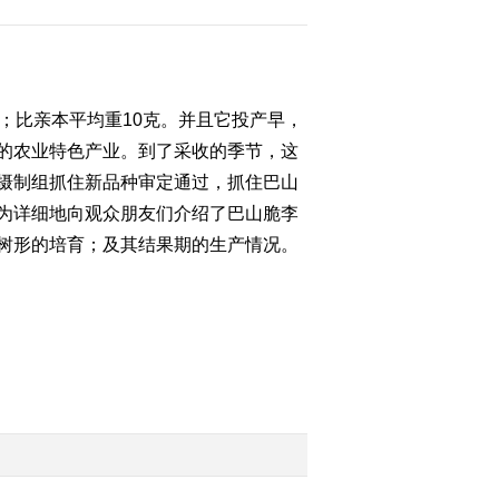
(20160108)
2016-01-08 20:14:03
[农广天地]苏州御窑金砖
制作技艺(20160107)
比亲本平均重10克。并且它投产早，
的农业特色产业。到了采收的季节，这
2016-01-07 20:12:14
摄制组抓住新品种审定通过，抓住巴山
为详细地向观众朋友们介绍了巴山脆李
[农广天地]陕西小吃(下)
(20160107)
树形的培育；及其结果期的生产情况。
2016-01-07 18:44:19
《农广天地》 20160106
金凤扒鸡的制作 锡伯族
全羊席
2016-01-06 19:50:08
[农广天地]白星花金龟养
殖技术(20160106)