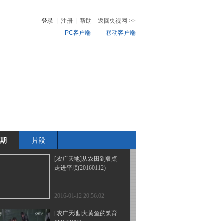
单县羊肉汤传统制作技艺
真定府马家卤鸡制作技艺
登录
|
注册
|
帮助
返回央视网
>>
PC客户端
移动客户端
2016-01-14 15:38:01
《农广天地》 20160113
音
热榜
七汲全羊宴 扒鸡的制作
微视频
儿
音乐
体育赛事
农业农村
2016-01-13 20:05:34
《农广天地》 20160113
刺参室内越冬保苗技术
连城白鸭保种记
期
片段
2016-01-13 15:58:03
[农广天地]从农田到餐桌
走进平顺(20160112)
2016-01-12 20:56:02
[农广天地]大黄鱼的繁育