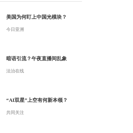
2015-12-25 20:40:03
美国为何盯上中国光模块？
《农广天地》 20151225
黄骅面花、曲阳泥塑
今日亚洲
2015-12-25 17:42:18
[农广天地]杜泊羊养殖
(20151224)
暗语引流？午夜直播间乱象
法治在线
2015-12-24 22:50:15
[农广天地]中国对虾黄海3
号养殖技术(20151224)
“AI双星”上空有何新本领？
2015-12-24 20:21:48
共同关注
[农广天地]从农田到餐桌-
走进石嘴山(二)
(20151223)