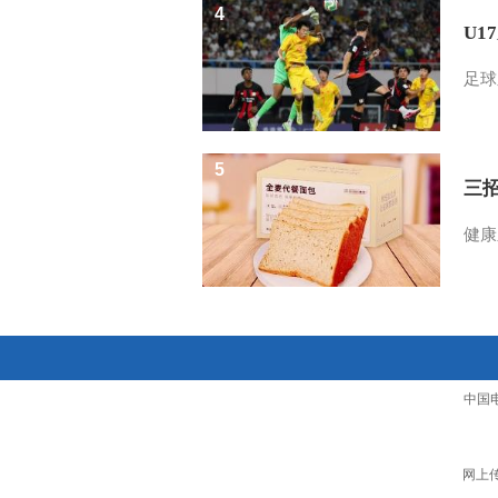
4
U1
足球
5
三
健康
中国
网上传