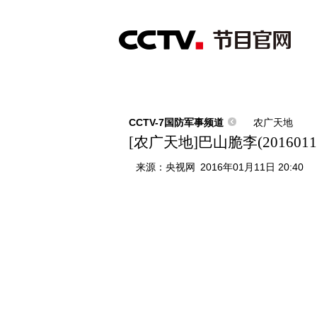
首页
直播
节目单
综合
新闻
财经
综艺
中文国际
体
CCTV-7国防军事频道
农广天地
[农广天地]巴山脆李(2016011
来源：
央视网
2016年01月11日 20:40