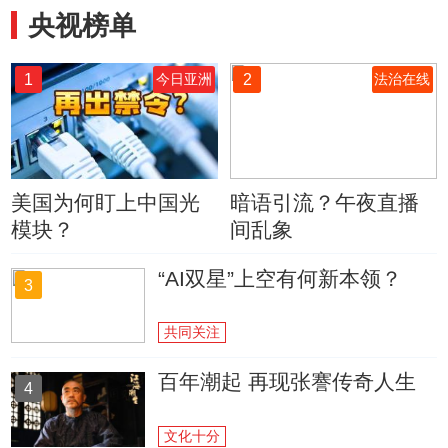
央视榜单
1
2
今日亚洲
法治在线
美国为何盯上中国光
暗语引流？午夜直播
模块？
间乱象
“AI双星”上空有何新本领？
3
共同关注
百年潮起 再现张謇传奇人生
4
文化十分