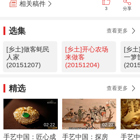
相关稿件
3
分享
选集
查看更多
[乡土]做客蚝民
[乡土]开心农场
[乡
人家
来做客
一箩
(20151207)
(20151204)
(201
精选
查看更多
02:22
02:23
手艺中国：匠心成
手艺中国：探房
手艺