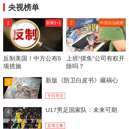
央视榜单
1
2
新闻1+1
中国法治观察
反制美国！中方公布5
上班“摸鱼”公司有权开
项措施
除吗？
新版《防卫白皮书》藏祸心
3
今日关注
U17男足国家队：未来可期
4
足球之夜