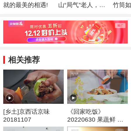
就的最美的相遇!
山“局气”老人，如
竹筒
何绣出皇家风范！
入驻
相关推荐
[乡土]京西话京味
《回家吃饭》
20181107
20220630 果蔬鲜 鸡
鱼肥 农场美味现场做