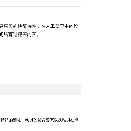
治 棚室草莓蜜蜂授粉技
术
2015-11-30 20:37:58
[农广天地]春兰的家庭养
夷扇贝的特征特性，在人工繁育中的设
护(20151130)
间培育过程等内容。
2015-11-30 20:27:59
《农广天地》 20151129
猪B超妊娠诊断技术、南
美白对虾海水养殖技术
2015-11-29 22:04:09
[农广天地]竹根雕
(20151127)
2015-11-27 20:33:59
受精卵的孵化，幼贝的发育变态以及稚贝在海
[农广天地]苔藓微景观的
制作(20151127)