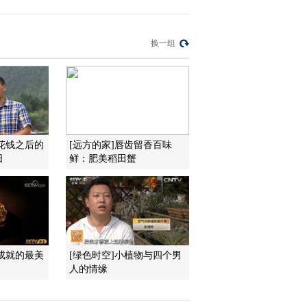
2015-11-27 17:08:05
换一组
[农广天地]从农田到餐桌
走进崂山(20151126)
2015-11-26 20:16:02
[农广天地]煎烙面食的制
作(20151126)
花钱之后的
[远方的家]唇齿留香百味
日
鲜：肥美稻田蟹
2015-11-26 16:42:01
[农广天地]美丽乡村新田
园 世外桃源岳家寨
(20151125)
成就的最美
[绿色时空]小植物与四个男
2015-11-25 20:04:16
人的情缘
[农广天地]江汉鸡养殖技
术(20151125)