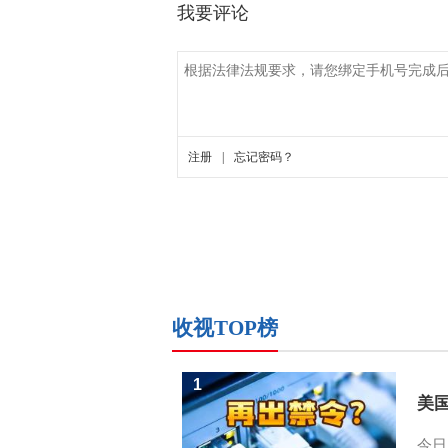
收视TOP榜
1
美
今日