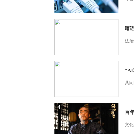
2
暗
法治
3
“A
共同
4
百
文化