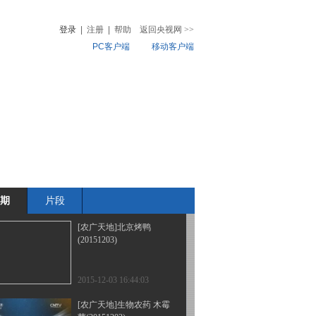
(20151204)
登录
|
注册
|
帮助
返回央视网
>>
PC客户端
移动客户端
2015-12-04 20:13:59
[农广天地]甘蔗温水脱毒
音
热榜
种苗生产技术(20151204)
微视频
儿
音乐
体育赛事
农业农村
2015-12-04 19:44:04
[农广天地]从农田到餐桌
走进围场(20151203)
期
片段
2015-12-03 20:42:00
[农广天地]北京烤鸭
(20151203)
2015-12-03 16:44:03
[农广天地]生物农药 木霉