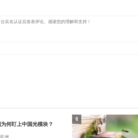
6
国为何盯上中国光模块？
亚洲