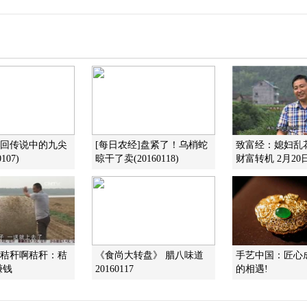
找回传说中的九尖
[每日农经]盘紧了！乌梢蛇
致富经：媳妇乱
107)
晾干了卖(20160118)
财富转机 2月20
]秸秆啊秸秆：秸
《食尚大转盘》 腊八味道
手艺中国：匠心
赚钱
20160117
的相遇!