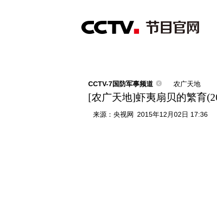
首页
直播
节目单
综合
新闻
财经
综艺
中文国际
体
CCTV-7国防军事频道
农广天地
[农广天地]虾夷扇贝的繁育(201
来源：
央视网
2015年12月02日 17:36