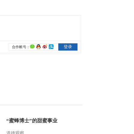
2015-11-25 19:40:11
[农广天地]从农田到餐桌
走进麻涌(20151124)
2015-11-24 21:34:03
[农广天地]海湾扇贝繁育
技术(20151124)
2015-11-24 19:52:05
[农广天地]青线椒1号种植
技术(20151123)
2015-11-23 19:54:13
《农广天地》 20151123
“蜜蜂博士”的甜蜜事业
微咸水灌溉冬小麦种植技
术 冬小麦开花至灌浆成
道德观察