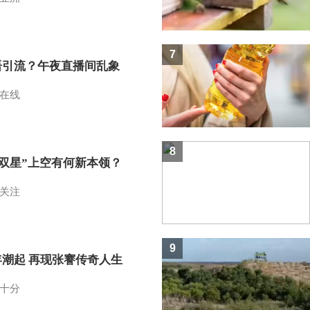
7
语引流？午夜直播间乱象
在线
8
I双星”上空有何新本领？
关注
9
年潮起 再现张謇传奇人生
十分