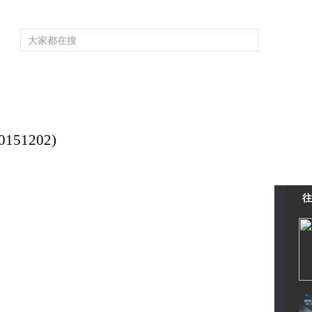
频道大全
栏目大全
片库
4K专区
听
育
电影
国防军事
电视剧
纪录
科教
戏曲
社会与法
少
51202)
往