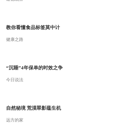
熟期管理
2015-11-23 16:40:04
[农广天地]沂蒙黑山羊养
殖技术(20151122)
教你看懂食品标签莫中计
健康之路
2015-11-22 20:52:06
[农广天地]水陆画
(20151120)
“沉睡”4年保单的时效之争
2015-11-20 21:02:04
今日说法
[农广天地]树脂工艺品制
作(20151120)
2015-11-20 17:19:59
自然秘境 荒漠翠影蕴生机
[农广天地]从农田到餐桌
走进忠县(20151119)
远方的家