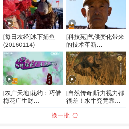
[每日农经]冰下捕鱼
[科技苑]气候变化带来
(20160114)
的技术革新
(20160224)
[农广天地]花约：巧借
[自然传奇]听力视力都
梅花广生财
很差！水牛究竟靠什
20160427
么来生存？
换一批