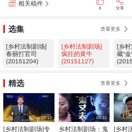
相关稿件
6
分享
选集
查看更多
[乡村法制剧场]
[乡村法制剧场]
[乡
春丽打官司
疯狂的黄牛
藏“
(20151204)
(20151127)
(201
精选
查看更多
02:10
00:32
[乡村法制剧场]专
乡村法制剧场：鬼
[乡村