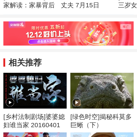
家解读：家暴背后
丈夫 7月15日
三岁
身亡
然是
相关推荐
[乡村法制剧场]婆婆媳
[绿色时空]揭秘科莫多
妇谁当家 20160401
巨蜥（下）