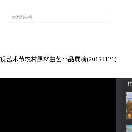
频道大全
栏目大全
片库
4K专区
听
育
电影
国防军事
电视剧
纪录
科教
戏曲
社会与法
少
艺术节农村题材曲艺小品展演(20151121)
往