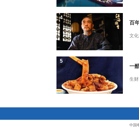
4
百
文化
5
一醋
生财
中国