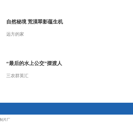
2015-06-13 20:33:58
[乡村大世界]大美横山 羊
名天下(20150606)
自然秘境 荒漠翠影蕴生机
远方的家
2015-06-06 21:49:57
[乡村大世界]蓝天下的希
望(20150530)
“最后的水上公交”摆渡人
2015-05-30 20:46:01
三农群英汇
制片厂