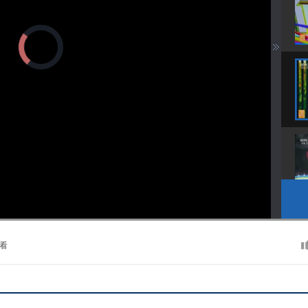
正
在
加
载
视
频
播
放
器。
播
画
静
放
质
音
速
(m)
度
看