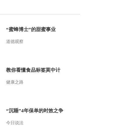
2015-07-05 01:17:56
[乡村大世界]羽绒之乡 多
彩台前(20150627)
“蜜蜂博士”的甜蜜事业
2015-06-27 20:41:58
道德观察
《2015精彩一夏》
20150624 乌鸡之乡 江西
泰和
教你看懂食品标签莫中计
2015-06-25 02:33:56
[乡村大世界]大美辽西 花
健康之路
开凌源(20150620)
2015-06-20 21:26:01
“沉睡”4年保单的时效之争
[乡村大世界]威海之南 海
纳百川 走进威海市南海
新区(20150613)
今日说法