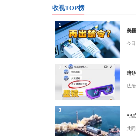
收视TOP榜
1
美
今日
2
暗
法治
3
“A
共同