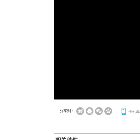
加
载
/
完
成
:
0%
分享到：
手机观