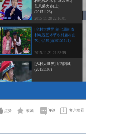
村电视艺术节-新农民才
艺风采大赛(上)
(20151128)
2015-11-28 22:16:01
[乡村大世界]第七届新农
村电视艺术节农村题材曲
艺小品展演(20151121)
2015-11-21 21:33:59
[乡村大世界]山西阳城
(20151107)
2015-11-07 23:22:10
[乡村大世界]走进吉林省
洮南市(20151031)
评论
客户端看
点赞
收藏
2015-10-31 21:09:59
[乡村大世界]幸福之城 快
乐东丰 吉林 东丰