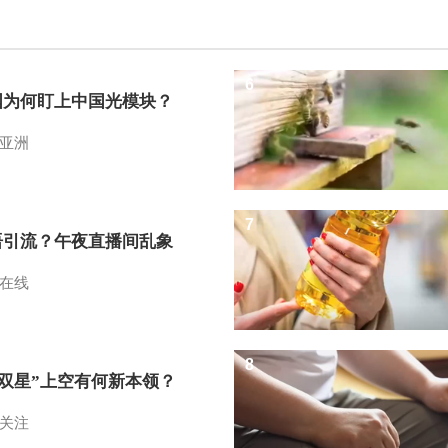
6
国为何盯上中国光模块？
亚洲
7
语引流？午夜直播间乱象
在线
8
I双星”上空有何新本领？
关注