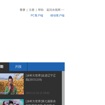
丰(20160116)
登录
|
注册
|
帮助
返回央视网
>>
PC客户端
移动客户端
2016-01-16 20:22:02
[乡村大世界]走进巴山画
音
热榜
廊 神奇岚皋(20160109)
微视频
儿
音乐
体育赛事
农业农村
2016-01-09 20:06:16
[乡村大世界]笑翻天
(20151226)
期
片段
2015-12-26 20:24:56
[乡村大世界]走进辽宁辽
阳(20151219)
2015-12-19 21:18:02
[乡村大世界]第七届新农