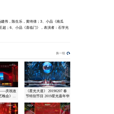
2015-08-29 20:43:59
[乡村大世界]新疆 麦盖提
杨建伟，陈生乐，黄绮倩；3、小品《南瓜
(20150822)
王超；6、小品《喜临门》，表演者：石学光
2015-08-22 20:30:01
[乡村大世界]走进内蒙古
达茂旗(20150815)
换一组
2015-08-15 20:52:00
[乡村大世界]河北 香河
(20150808)
——庆祝改
《星光大道》 20190207 春
2015-08-08 21:09:59
晚会》...
节特别节目 2019星光嘉年华
[乡村大世界]北京 延庆
(20150801)