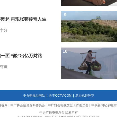
9
年潮起 再现张謇传奇人生
十分
10
一面 “酸”出亿万财路
有道
中央电视台网站
|
关于CCTV.COM
|
总台总经理室
电视网
|
中广协会信息资料委员会
|
中广协会电视文艺工作委员会
|
中央新闻纪录电影
中央广播电视总台 版权所有