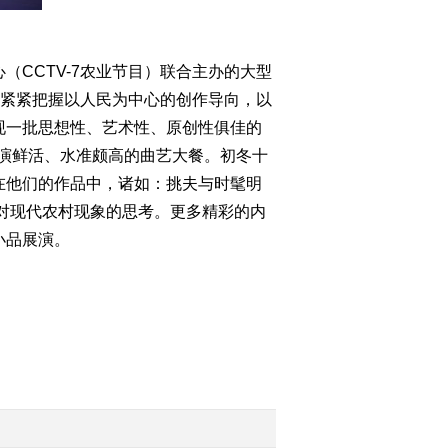
2015-10-02 23:08:02
CCTV-7农业节目）联合主办的大型
[乡村大世界]绝技之王争
霸赛(三)(20150926)
，紧紧把握以人民为中心的创作导向，以
现一批思想性、艺术性、原创性俱佳的
2015-09-26 20:19:59
演鲜活、水准颇高的曲艺大餐。初冬十
在他们的作品中，诸如：挑夫与时髦明
[乡村大世界]绝技之王争
霸赛(二)(20150919)
是对现代农村现象的思考。更多精彩的内
艺小品展演。
2015-09-19 21:32:04
[乡村大世界]绝技之王争
霸赛(20150912)
2015-09-12 21:40:01
[乡村大世界]四川 大邑
(20150829)