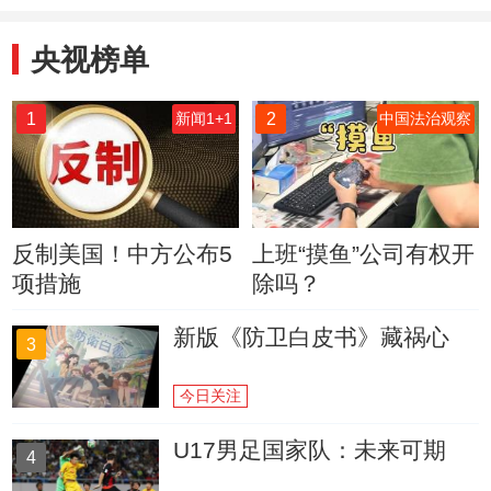
央视榜单
1
2
新闻1+1
中国法治观察
反制美国！中方公布5
上班“摸鱼”公司有权开
项措施
除吗？
新版《防卫白皮书》藏祸心
3
今日关注
U17男足国家队：未来可期
4