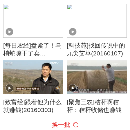
(20160120)
[每日农经]盘紧了！乌
[科技苑]找回传说中的
梢蛇晾干了卖
九尖艾草(20160107)
(20160118)
[致富经]跟着他为什么
[聚焦三农]秸秆啊秸
就赚钱(20160303)
秆：秸秆收储也赚钱
换一批