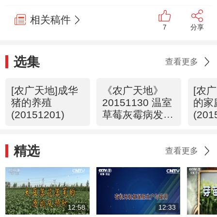
相关稿件
7
分享
选集
查看更多
[农广天地]成华
《农广天地》
[农
猪的养殖
20151130 温室
的家
(20151201)
草莓灰霉病发生
(201
与防治 棚室草
莓蜜蜂授粉技术
精选
查看更多
12:58
12:33