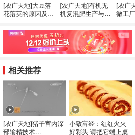
[农广天地]大豆落
[农广天地]有机无
[农广
花落荚的原因及预
机复混肥生产与使
微工厂(
防(20160404)
用(20160328)
相关推荐
[农广天地]猪子宫内深
小致富经：红红火火
部输精技术
好彩头 请把它端上桌