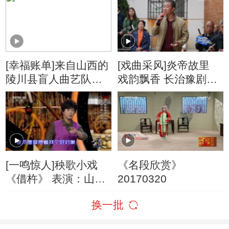
[幸福账单]来自山西的
[戏曲采风]炎帝故里
陵川县盲人曲艺队挑
戏韵飘香 长治豫剧团
战成功 账单确认
走进山西高平
[一鸣惊人]秧歌小戏
《名段欣赏》
《借杵》 表演：山西
20170320
省阳城县文化局
换一批