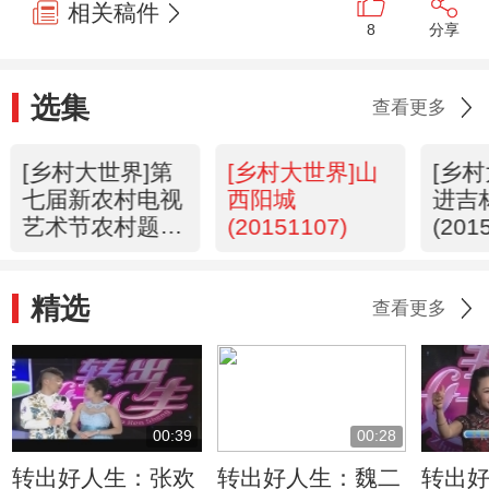
相关稿件
8
分享
选集
查看更多
[乡村大世界]第
[乡村大世界]山
[乡
七届新农村电视
西阳城
进吉
艺术节农村题材
(20151107)
(201
曲艺小品展演
(20151121)
精选
查看更多
00:39
00:28
转出好人生：张欢
转出好人生：魏二
转出