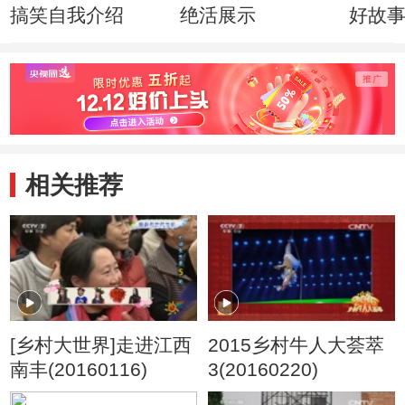
搞笑自我介绍
绝活展示
好故
生 5月
相关推荐
[乡村大世界]走进江西
2015乡村牛人大荟萃
南丰(20160116)
3(20160220)