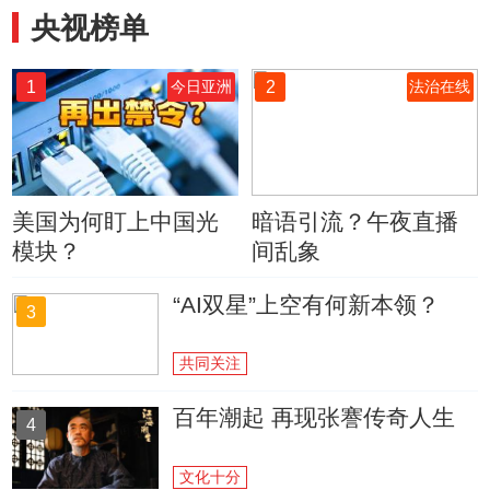
央视榜单
1
2
今日亚洲
法治在线
美国为何盯上中国光
暗语引流？午夜直播
模块？
间乱象
“AI双星”上空有何新本领？
3
共同关注
百年潮起 再现张謇传奇人生
4
文化十分