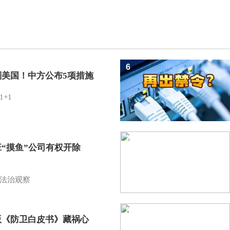
6
制美国！中方公布5项措施
1+1
7
班“摸鱼”公司有权开除
？
法治观察
8
版《防卫白皮书》藏祸心