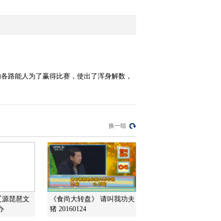
2015-08-08 21:09:59
[乡村大世界]北京 延庆
(20150801)
2015-08-01 21:00:04
的各路能人为了赢得比赛，使出了浑身解数，
[乡村大世界]贵州·水城
(20150725)
换一组
2015-07-25 20:41:58
[乡村大世界]水韵巩留 蝶
舞天山(20150718)
2015-07-18 20:39:59
[乡村大世界]周瑜故里 万
辽源琵琶文
《食尚大转盘》 请叫我功夫
佛湖畔 安徽舒城
办
猪 20160124
(20150711)