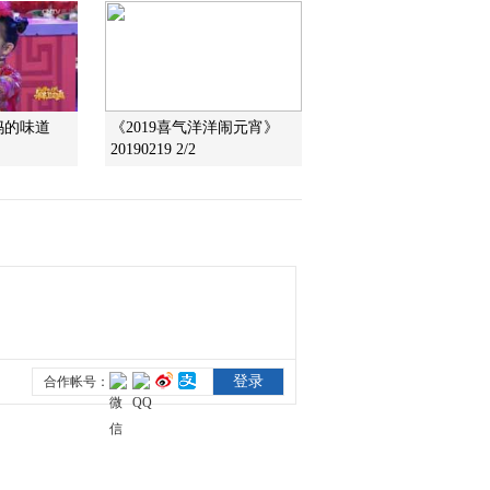
2015-07-11 21:11:58
[乡村大世界]黄河入海的
地方 山东垦利(20150704)
妈的味道
《2019喜气洋洋闹元宵》
20190219 2/2
2015-07-05 01:17:56
[乡村大世界]羽绒之乡 多
彩台前(20150627)
2015-06-27 20:41:58
《2015精彩一夏》
20150624 乌鸡之乡 江西
泰和
2015-06-25 02:33:56
[乡村大世界]大美辽西 花
开凌源(20150620)