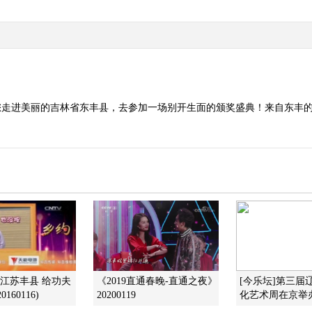
您走进美丽的吉林省东丰县，去参加一场别开生面的颁奖盛典！来自东丰
约江苏丰县 给功夫
《2019直通春晚-直通之夜》
[今乐坛]第三届
160116)
20200119
化艺术周在京举