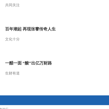
2015-05-23 20:47:58
共同关注
[乡村大世界]天宝物华 蓥
得先机 四川华蓥
(20150516)
百年潮起 再现张謇传奇人生
2015-05-16 22:37:59
[乡村大世界]奇石之乡 生
文化十分
态费县(20150509)
2015-05-09 21:21:59
一醋一面 “酸”出亿万财路
生财有道