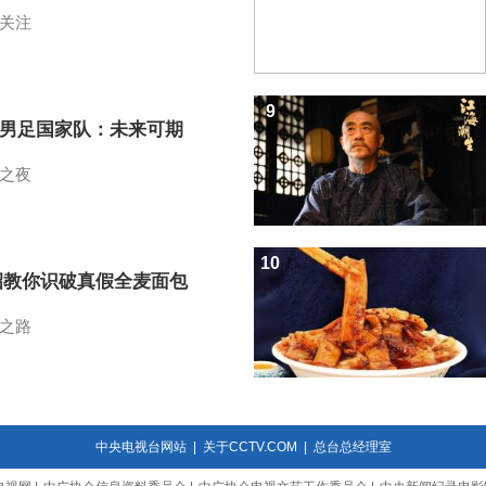
关注
9
7男足国家队：未来可期
之夜
10
招教你识破真假全麦面包
之路
中央电视台网站
|
关于CCTV.COM
|
总台总经理室