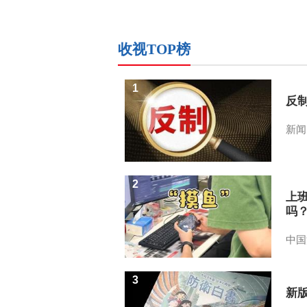
收视TOP榜
1
反
新闻
2
上
吗
中国
3
新