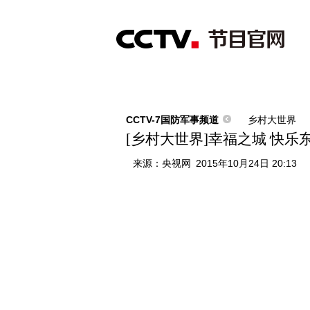
首页
直播
节目单
综合
新闻
财经
综艺
中文国际
体
CCTV-7国防军事频道
乡村大世界
[乡村大世界]幸福之城 快乐东丰 
来源：
央视网
2015年10月24日 20:13