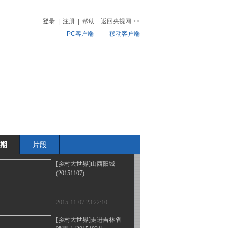
阳(20151219)
登录
|
注册
|
帮助
返回央视网
>>
PC客户端
移动客户端
2015-12-19 21:18:02
[乡村大世界]第七届新农
音
热榜
村电视艺术节-新农民才
微视频
艺风采大赛(上)
(20151128)
儿
音乐
体育赛事
农业农村
2015-11-28 22:16:01
[乡村大世界]第七届新农
村电视艺术节农村题材曲
艺小品展演(20151121)
期
片段
2015-11-21 21:33:59
[乡村大世界]山西阳城
(20151107)
2015-11-07 23:22:10
[乡村大世界]走进吉林省