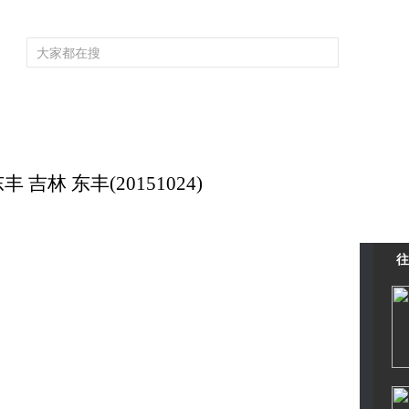
频道大全
栏目大全
片库
4K专区
听
育
电影
国防军事
电视剧
纪录
科教
戏曲
社会与法
少
吉林 东丰(20151024)
往