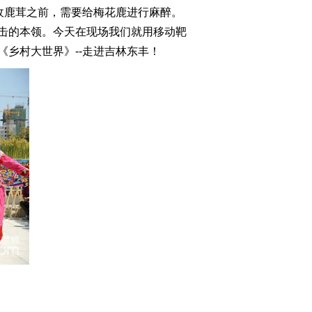
收鹿茸之前，需要给梅花鹿进行麻醉。
2015-09-12 21:40:01
击的本领。今天在现场我们就用移动靶
5《乡村大世界》--走进吉林东丰！
[乡村大世界]四川 大邑
(20150829)
2015-08-29 20:43:59
[乡村大世界]新疆 麦盖提
(20150822)
2015-08-22 20:30:01
[乡村大世界]走进内蒙古
达茂旗(20150815)
2015-08-15 20:52:00
[乡村大世界]河北 香河
(20150808)