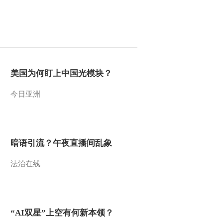
2015-06-20 21:26:01
[乡村大世界]威海之南 海
纳百川 走进威海市南海
新区(20150613)
2015-06-13 20:33:58
美国为何盯上中国光模块？
[乡村大世界]大美横山 羊
名天下(20150606)
今日亚洲
2015-06-06 21:49:57
[乡村大世界]蓝天下的希
暗语引流？午夜直播间乱象
望(20150530)
法治在线
2015-05-30 20:46:01
[乡村大世界]福建·柘荣
(20150523)
“AI双星”上空有何新本领？